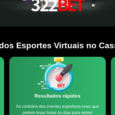
dos Esportes Virtuais no Ca
Resultados rápidos
Ao contrário dos eventos esportivos reais que
podem levar horas ou dias para serem