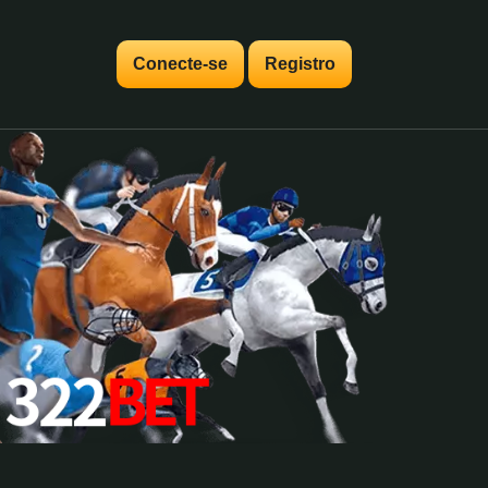
Conecte-se
Registro