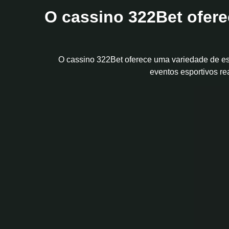
O cassino 322Bet ofere
O cassino 322Bet oferece uma variedade de esp
eventos esportivos re