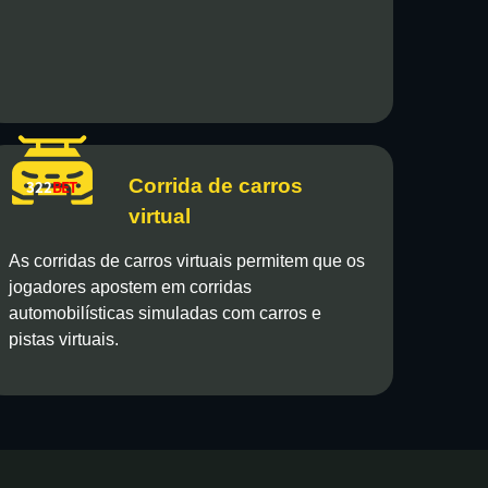
Corrida de carros
virtual
As corridas de carros virtuais permitem que os
jogadores apostem em corridas
automobilísticas simuladas com carros e
pistas virtuais.