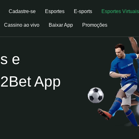
Cadastre-se
Esportes
E-sports
Esportes Virtuais
Cassino ao vivo
Baixar App
Promoções
s e
22Bet App