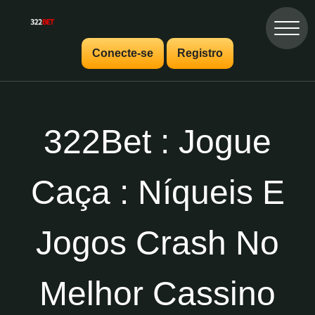
Conecte-se
Registro
322Bet : Jogue
Caça : Níqueis E
Jogos Crash No
Melhor Cassino