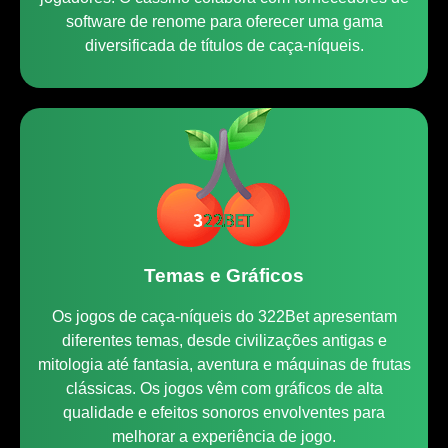
software de renome para oferecer uma gama
diversificada de títulos de caça-níqueis.
Temas e Gráficos
Os jogos de caça-níqueis do 322Bet apresentam
diferentes temas, desde civilizações antigas e
mitologia até fantasia, aventura e máquinas de frutas
clássicas. Os jogos vêm com gráficos de alta
qualidade e efeitos sonoros envolventes para
melhorar a experiência de jogo.