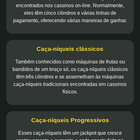
encontrados nos cassinos on-line. Normalmente,
eles têm cinco cilindros e várias linhas de
pagamento, oferecendo várias maneiras de ganhar.
Caça-níqueis clássicos
Também conhecidos como máquinas de frutas ou
bandidos de um braço só, os caça-níqueis clássicos
têm três cilindros e se assemelham às máquinas
caça-níqueis tradicionais encontradas em cassinos
físicos.
Caça-níqueis Progressivos
Esses caça-níqueis têm um jackpot que cresce