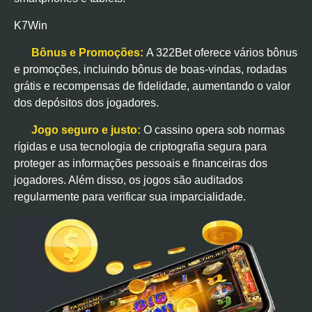
K7Win
Bônus e Promoções:
A 322Bet oferece vários bônus
e promoções, incluindo bônus de boas-vindas, rodadas
grátis e recompensas de fidelidade, aumentando o valor
dos depósitos dos jogadores.
Jogo seguro e justo:
O cassino opera sob normas
rígidas e usa tecnologia de criptografia segura para
proteger as informações pessoais e financeiras dos
jogadores. Além disso, os jogos são auditados
regularmente para verificar sua imparcialidade.