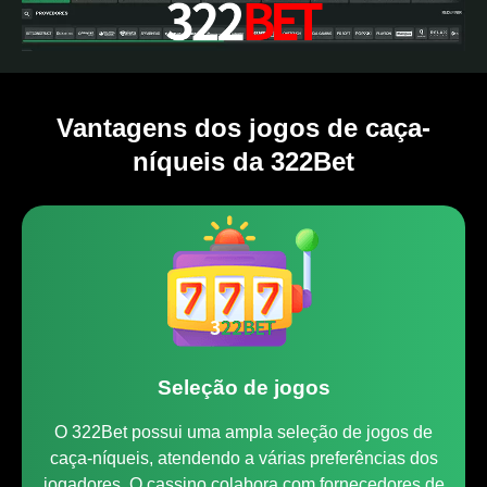
Vantagens dos jogos de caça-
níqueis da 322Bet
Seleção de jogos
O 322Bet possui uma ampla seleção de jogos de
caça-níqueis, atendendo a várias preferências dos
jogadores. O cassino colabora com fornecedores de