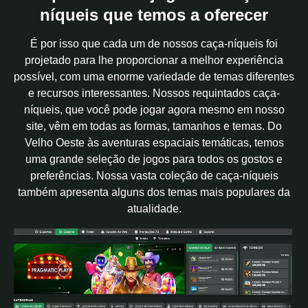
níqueis que temos a oferecer
É por isso que cada um de nossos caça-níqueis foi
projetado para lhe proporcionar a melhor experiência
possível, com uma enorme variedade de temas diferentes
e recursos interessantes. Nossos requintados caça-
níqueis, que você pode jogar agora mesmo em nosso
site, vêm em todas as formas, tamanhos e temas. Do
Velho Oeste às aventuras espaciais temáticas, temos
uma grande seleção de jogos para todos os gostos e
preferências. Nossa vasta coleção de caça-níqueis
também apresenta alguns dos temas mais populares da
atualidade.