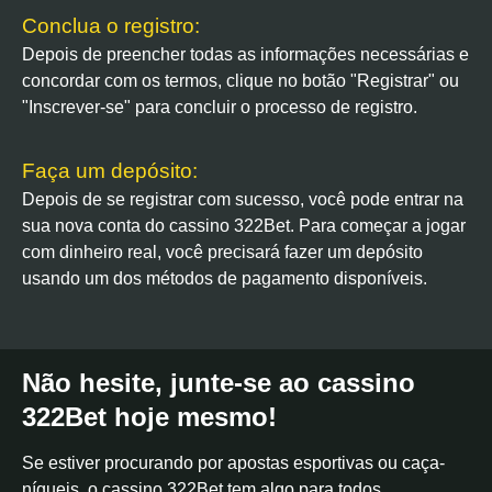
Conclua o registro:
Depois de preencher todas as informações necessárias e
concordar com os termos, clique no botão "Registrar" ou
"Inscrever-se" para concluir o processo de registro.
Faça um depósito:
Depois de se registrar com sucesso, você pode entrar na
sua nova conta do cassino 322Bet. Para começar a jogar
com dinheiro real, você precisará fazer um depósito
usando um dos métodos de pagamento disponíveis.
Não hesite, junte-se ao cassino
322Bet hoje mesmo!
Se estiver procurando por apostas esportivas ou caça-
níqueis, o cassino 322Bet tem algo para todos.