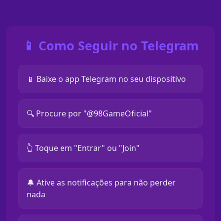
📱 Como Seguir no Telegram
📱 Baixe o app Telegram no seu dispositivo
🔍 Procure por "@98GameOficial"
👆 Toque em "Entrar" ou "Join"
🔔 Ative as notificações para não perder
nada