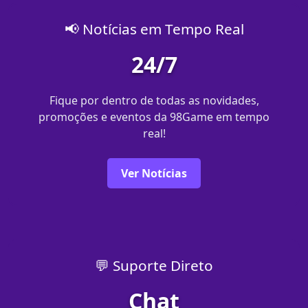
📢 Notícias em Tempo Real
24/7
Fique por dentro de todas as novidades,
promoções e eventos da 98Game em tempo
real!
Ver Notícias
💬 Suporte Direto
Chat