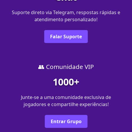
Suporte direto via Telegram, respostas rápidas e
atendimento personalizado!
Falar Suporte
👥 Comunidade VIP
1000+
Junte-se a uma comunidade exclusiva de
jogadores e compartilhe experiências!
Entrar Grupo