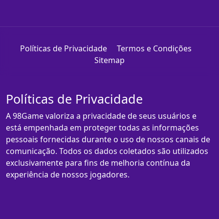
Políticas de Privacidade
Termos e Condições
Sitemap
Políticas de Privacidade
A 98Game valoriza a privacidade de seus usuários e
está empenhada em proteger todas as informações
pessoais fornecidas durante o uso de nossos canais de
comunicação. Todos os dados coletados são utilizados
exclusivamente para fins de melhoria contínua da
experiência de nossos jogadores.