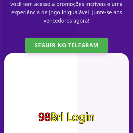
você tem acesso a promoções incríveis e uma
experiência de jogo inigualável. Junte-se aos
vencedores agora!
SEGUIR NO TELEGRAM