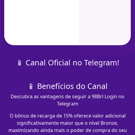
📱 Canal Oficial no Telegram!
📱 Benefícios do Canal
Descubra as vantagens de seguir a 98Brl Login no
Telegram
O bônus de recarga de 15% oferece valor adicional
significativamente maior que o nível Bronze,
maximizando ainda mais o poder de compra do seu