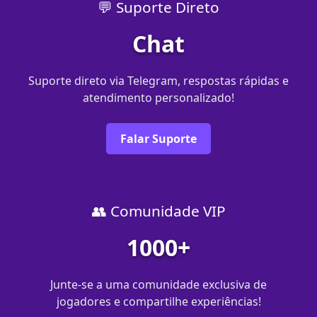
💬 Suporte Direto
Chat
Suporte direto via Telegram, respostas rápidas e
atendimento personalizado!
Falar Suporte
👥 Comunidade VIP
1000+
Junte-se a uma comunidade exclusiva de
jogadores e compartilhe experiências!