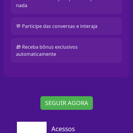
nada
💬 Participe das conversas e interaja
🎁 Receba bônus exclusivos
automaticamente
SEGUIR AGORA
Acessos