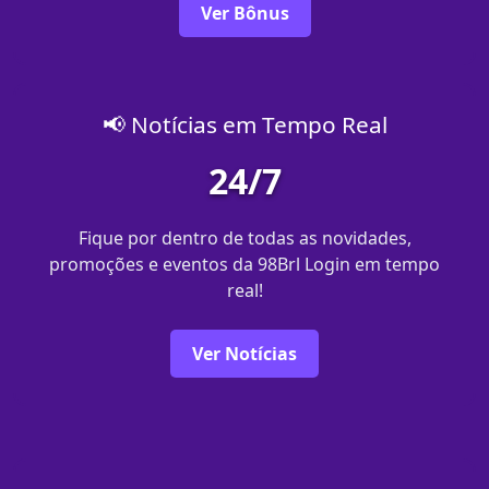
Ver Bônus
📢 Notícias em Tempo Real
24/7
Fique por dentro de todas as novidades,
promoções e eventos da 98Brl Login em tempo
real!
Ver Notícias