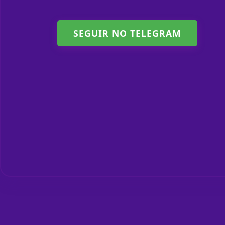
SEGUIR NO TELEGRAM