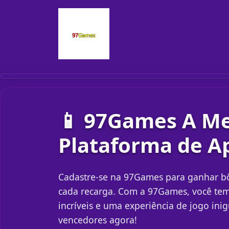
📱 97Games A Me
Plataforma de A
Cadastre-se na 97Games para ganhar b
cada recarga. Com a 97Games, você te
incríveis e uma experiência de jogo inig
vencedores agora!