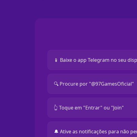
📱 Baixe o app Telegram no seu disp
🔍 Procure por "@97GamesOficial"
👆 Toque em "Entrar" ou "Join"
🔔 Ative as notificações para não p