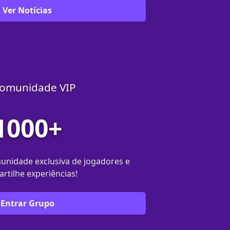
Ver Notícias
Comunidade VIP
1000+
unidade exclusiva de jogadores e
rtilhe experiências!
Entrar Grupo