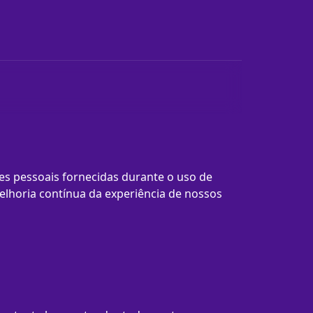
es pessoais fornecidas durante o uso de
elhoria contínua da experiência de nossos