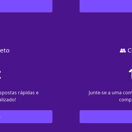
reto
👥 
t
espostas rápidas e
Junte-se a uma com
lizado!
compa
e