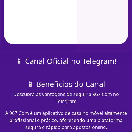
📱 Canal Oficial no Telegram!
📱 Benefícios do Canal
Descubra as vantagens de seguir a 967 Com no
Telegram
A 967 Com é um aplicativo de cassino móvel altamente
profissional e prático, oferecendo uma plataforma
segura e rápida para apostas online.