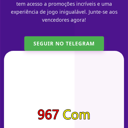
tem acesso a promoções incríveis e uma
experiência de jogo inigualável. Junte-se aos
vencedores agora!
SEGUIR NO TELEGRAM