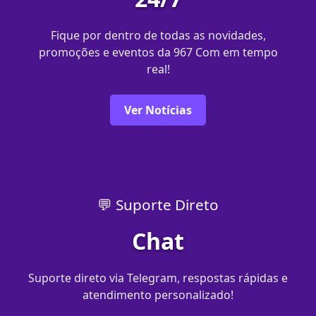
Fique por dentro de todas as novidades,
promoções e eventos da 967 Com em tempo
real!
Ver Notícias
💬 Suporte Direto
Chat
Suporte direto via Telegram, respostas rápidas e
atendimento personalizado!