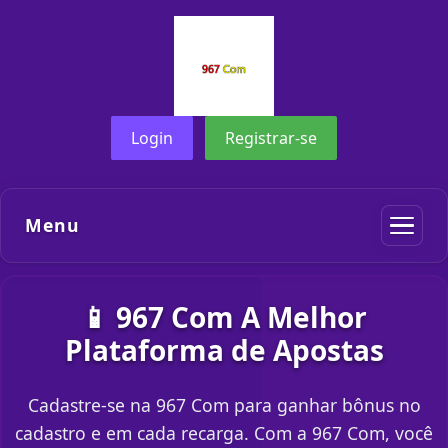
Login
Registrar-se
Menu
📱 967 Com A Melhor
Plataforma de Apostas
Cadastre-se na 967 Com para ganhar bônus no
cadastro e em cada recarga. Com a 967 Com, você