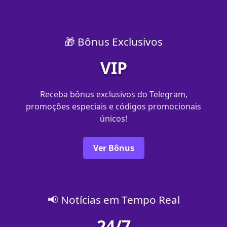
🎁 Bônus Exclusivos
VIP
Receba bônus exclusivos do Telegram,
promoções especiais e códigos promocionais
únicos!
Ver Bônus
📢 Notícias em Tempo Real
24/7