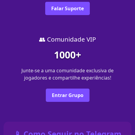
Falar Suporte
👥 Comunidade VIP
1000+
Junte-se a uma comunidade exclusiva de
jogadores e compartilhe experiências!
Entrar Grupo
📱 Como Seguir no Telegram