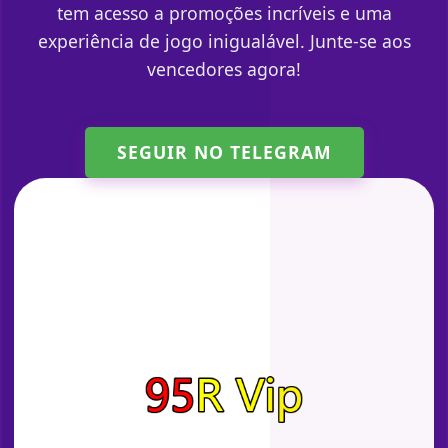
tem acesso a promoções incríveis e uma
experiência de jogo inigualável. Junte-se aos
vencedores agora!
SEGUIR NO TELEGRAM