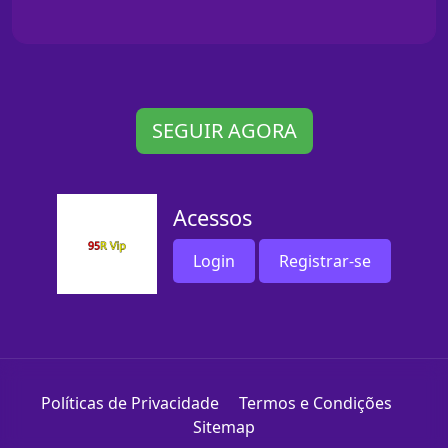
SEGUIR AGORA
Acessos
Login
Registrar-se
Políticas de Privacidade
Termos e Condições
Sitemap