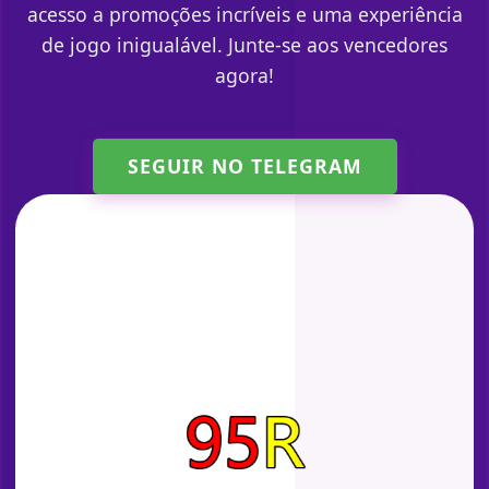
acesso a promoções incríveis e uma experiência
de jogo inigualável. Junte-se aos vencedores
agora!
SEGUIR NO TELEGRAM