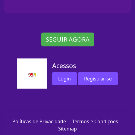
SEGUIR AGORA
Acessos
Login
Registrar-se
Políticas de Privacidade
Termos e Condições
Sitemap