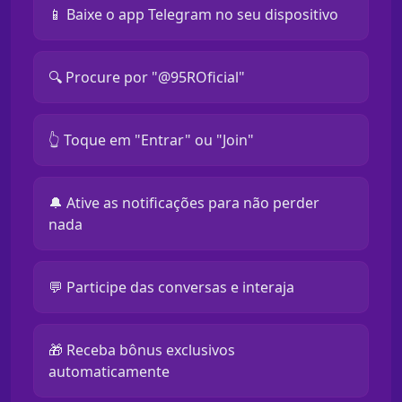
📱 Baixe o app Telegram no seu dispositivo
🔍 Procure por "@95ROficial"
👆 Toque em "Entrar" ou "Join"
🔔 Ative as notificações para não perder
nada
💬 Participe das conversas e interaja
🎁 Receba bônus exclusivos
automaticamente