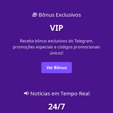
🎁 Bônus Exclusivos
VIP
Receba bônus exclusivos do Telegram,
promoções especiais e códigos promocionais
únicos!
Ver Bônus
📢 Notícias em Tempo Real
24/7