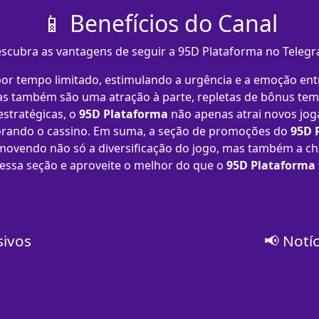
📱 Benefícios do Canal
scubra as vantagens de seguir a 95D Plataforma no Teleg
r tempo limitado, estimulando a urgência e a emoção ent
também são uma atração à parte, repletas de bônus temát
stratégicas, o
95D Plataforma
não apenas atrai novos jo
plorando o cassino. Em suma, a seção de promoções do
95D 
romovendo não só a diversificação do jogo, mas também a c
 essa seção e aproveite o melhor do que o
95D Plataforma
sivos
📢 Notí