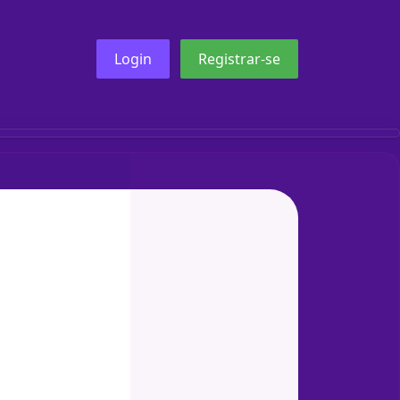
Login
Registrar-se