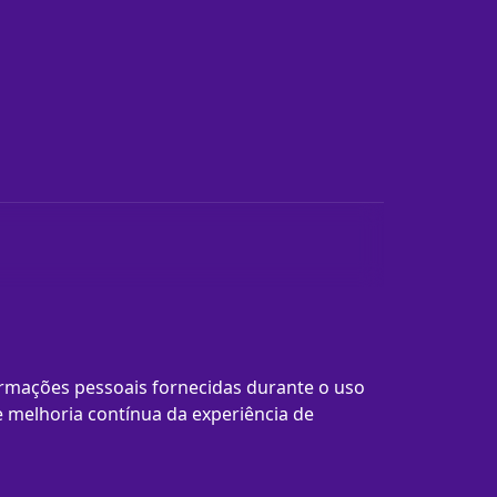
ormações pessoais fornecidas durante o uso
e melhoria contínua da experiência de