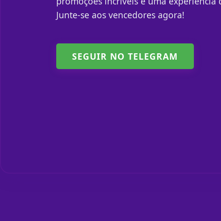
promoções incríveis e uma experiência d
Junte-se aos vencedores agora!
SEGUIR NO TELEGRAM