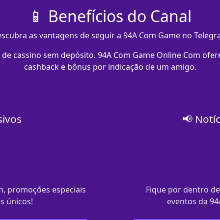
📱 Benefícios do Canal
scubra as vantagens de seguir a 94A Com Game no Teleg
 de cassino sem depósito. 94A Com Game Online Com oferec
cashback e bônus por indicação de um amigo.
sivos
📢 Notí
m, promoções especiais
Fique por dentro d
s únicos!
eventos da 9