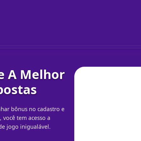
e A Melhor
postas
har bônus no cadastro e
 você tem acesso a
e jogo inigualável.