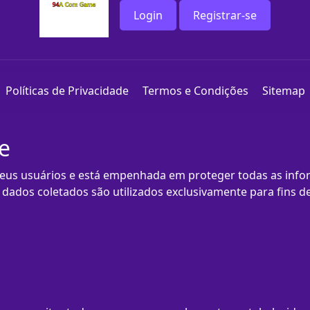
Login
Registrar-se
Políticas de Privacidade
Termos e Condições
Sitemap
de
seus usuários e está empenhada em proteger todas as info
dados coletados são utilizados exclusivamente para fins d