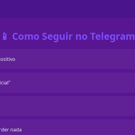
📱 Como Seguir no Telegram
ositivo
cial"
erder nada