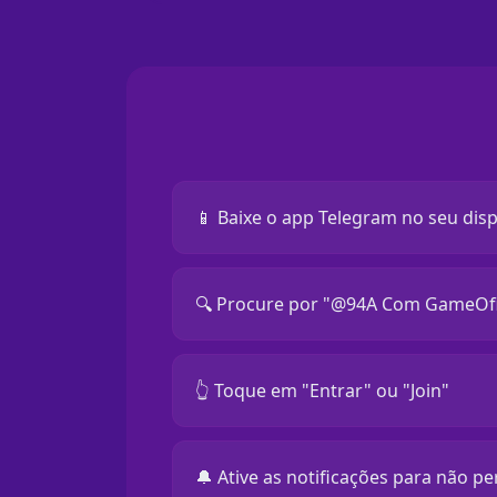
📱 Baixe o app Telegram no seu disp
🔍 Procure por "@94A Com GameOfi
👆 Toque em "Entrar" ou "Join"
🔔 Ative as notificações para não p