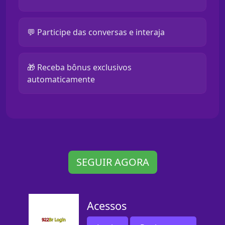
💬 Participe das conversas e interaja
🎁 Receba bônus exclusivos
automaticamente
SEGUIR AGORA
Acessos