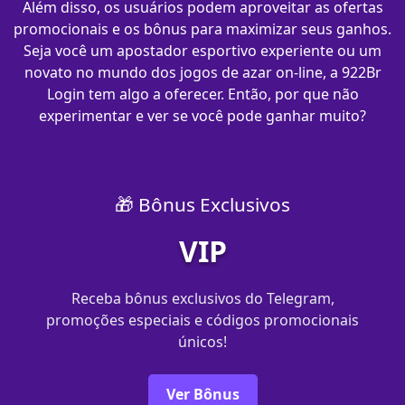
Além disso, os usuários podem aproveitar as ofertas
promocionais e os bônus para maximizar seus ganhos.
Seja você um apostador esportivo experiente ou um
novato no mundo dos jogos de azar on-line, a 922Br
Login tem algo a oferecer. Então, por que não
experimentar e ver se você pode ganhar muito?
🎁 Bônus Exclusivos
VIP
Receba bônus exclusivos do Telegram,
promoções especiais e códigos promocionais
únicos!
Ver Bônus