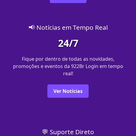
📢 Notícias em Tempo Real
24/7
Fique por dentro de todas as novidades,
promoções e eventos da 922Br Login em tempo
real!
Ver Notícias
💬 Suporte Direto