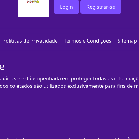
Login
Registrar-se
Políticas de Privacidade
Termos e Condições
Sitemap
de
 usuários e está empenhada em proteger todas as informaçõ
os coletados são utilizados exclusivamente para fins de m