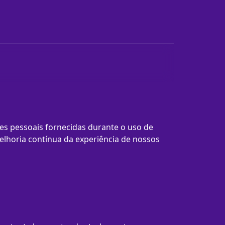
es pessoais fornecidas durante o uso de
elhoria contínua da experiência de nossos