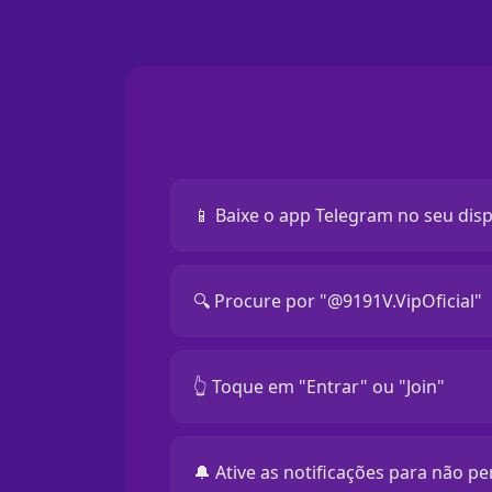
📱 Baixe o app Telegram no seu disp
🔍 Procure por "@9191V.VipOficial"
👆 Toque em "Entrar" ou "Join"
🔔 Ative as notificações para não p