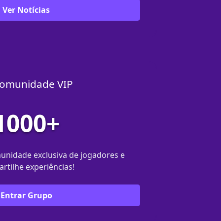
Ver Notícias
Comunidade VIP
1000+
unidade exclusiva de jogadores e
rtilhe experiências!
Entrar Grupo