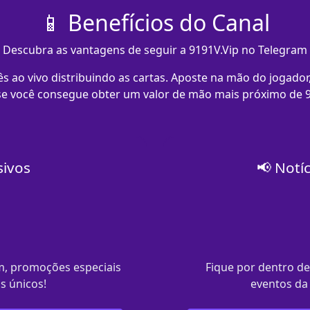
📱 Benefícios do Canal
Descubra as vantagens de seguir a 9191V.Vip no Telegram
ês ao vivo distribuindo as cartas. Aposte na mão do jogad
se você consegue obter um valor de mão mais próximo de 9
sivos
📢 Notí
m, promoções especiais
Fique por dentro d
s únicos!
eventos da