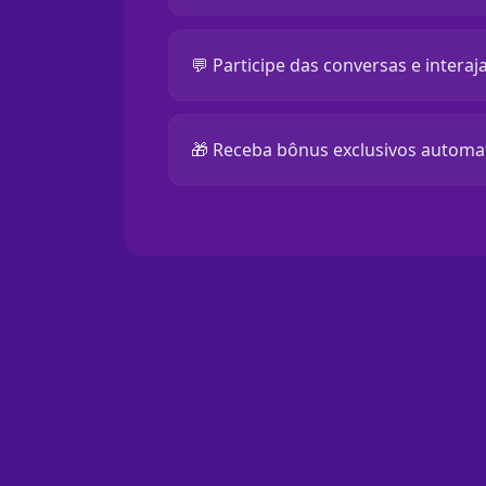
💬 Participe das conversas e interaj
🎁 Receba bônus exclusivos autom