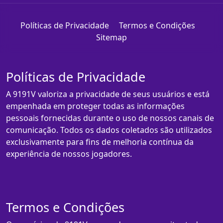
Políticas de Privacidade
Termos e Condições
Sitemap
Políticas de Privacidade
A 9191V valoriza a privacidade de seus usuários e está
empenhada em proteger todas as informações
pessoais fornecidas durante o uso de nossos canais de
comunicação. Todos os dados coletados são utilizados
exclusivamente para fins de melhoria contínua da
experiência de nossos jogadores.
Termos e Condições