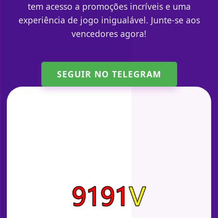
tem acesso a promoções incríveis e uma
experiência de jogo inigualável. Junte-se aos
vencedores agora!
SEGUIR NO TELEGRAM