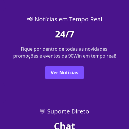
📢 Notícias em Tempo Real
24/7
Fique por dentro de todas as novidades,
promoções e eventos da 90Win em tempo real!
Ver Notícias
💬 Suporte Direto
Chat