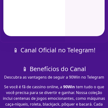
📱 Canal Oficial no Telegram!
📱 Benefícios do Canal
Descubra as vantagens de seguir a 90Win no Telegram
Se você é fã de cassino online, a
90Win
tem tudo o que
você precisa para se divertir e ganhar. Nossa coleção
inclui centenas de jogos emocionantes, como máquinas
caça-níqueis, roleta, blackjack, pôquer e bacará. Cada