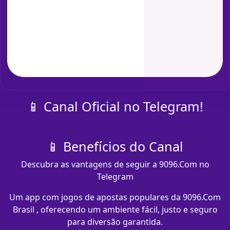
📱 Canal Oficial no Telegram!
📱 Benefícios do Canal
Descubra as vantagens de seguir a 9096.Com no
Telegram
Um app com jogos de apostas populares da 9096.Com
Brasil , oferecendo um ambiente fácil, justo e seguro
para diversão garantida.