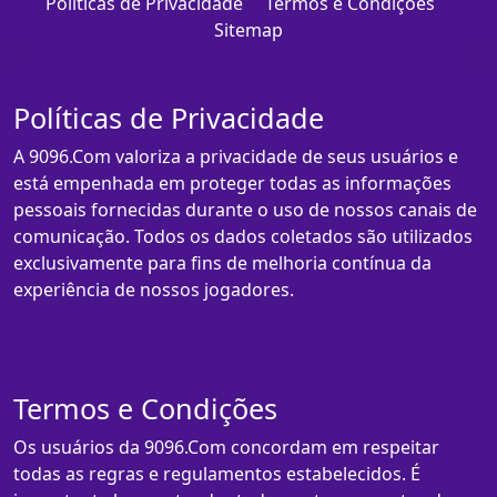
Políticas de Privacidade
Termos e Condições
Sitemap
Políticas de Privacidade
A 9096.Com valoriza a privacidade de seus usuários e
está empenhada em proteger todas as informações
pessoais fornecidas durante o uso de nossos canais de
comunicação. Todos os dados coletados são utilizados
exclusivamente para fins de melhoria contínua da
experiência de nossos jogadores.
Termos e Condições
Os usuários da 9096.Com concordam em respeitar
todas as regras e regulamentos estabelecidos. É