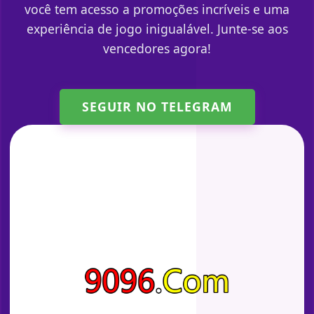
você tem acesso a promoções incríveis e uma
experiência de jogo inigualável. Junte-se aos
vencedores agora!
SEGUIR NO TELEGRAM