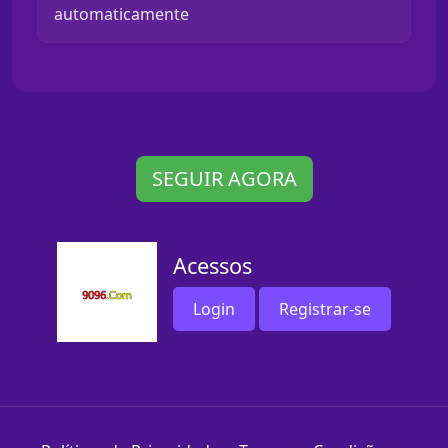
automaticamente
SEGUIR AGORA
Acessos
Login
Registrar-se