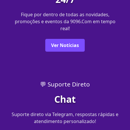
Fique por dentro de todas as novidades,
promoções e eventos da 9096.Com em tempo
real!
Ver Notícias
💬 Suporte Direto
Chat
Suporte direto via Telegram, respostas rápidas e
atendimento personalizado!