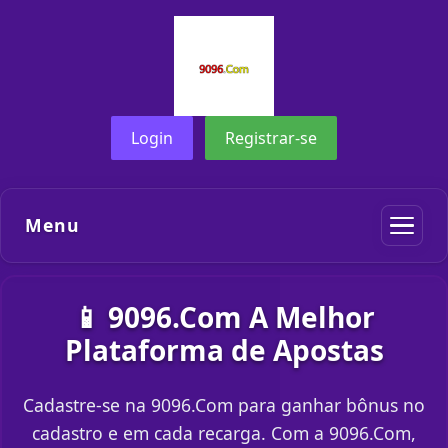
Login
Registrar-se
Menu
📱 9096.Com A Melhor
Plataforma de Apostas
Cadastre-se na 9096.Com para ganhar bônus no
cadastro e em cada recarga. Com a 9096.Com,