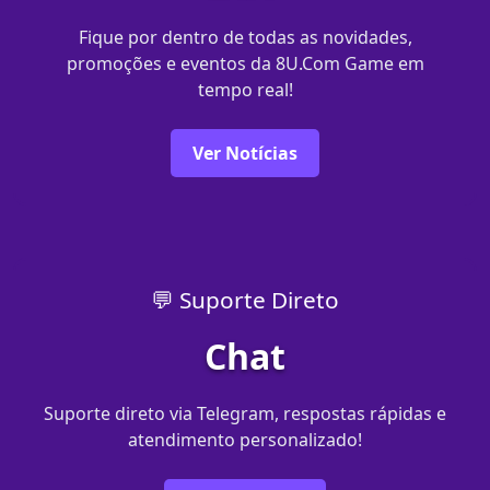
Fique por dentro de todas as novidades,
promoções e eventos da 8U.Com Game em
tempo real!
Ver Notícias
💬 Suporte Direto
Chat
Suporte direto via Telegram, respostas rápidas e
atendimento personalizado!