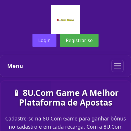
Login
Registrar-se
Menu
📱 8U.Com Game A Melhor
Plataforma de Apostas
Cadastre-se na 8U.Com Game para ganhar bônus
no cadastro e em cada recarga. Com a 8U.Com