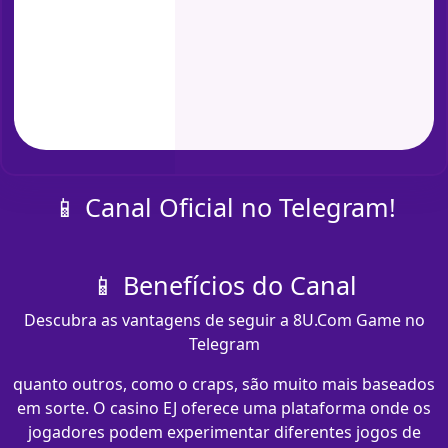
📱 Canal Oficial no Telegram!
📱 Benefícios do Canal
Descubra as vantagens de seguir a 8U.Com Game no
Telegram
quanto outros, como o craps, são muito mais baseados
em sorte. O casino EJ oferece uma plataforma onde os
jogadores podem experimentar diferentes jogos de