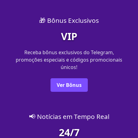
🎁 Bônus Exclusivos
VIP
Receba bônus exclusivos do Telegram,
promoções especiais e códigos promocionais
únicos!
Ver Bônus
📢 Notícias em Tempo Real
24/7