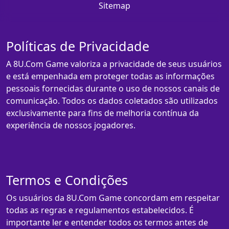
Sitemap
Políticas de Privacidade
A 8U.Com Game valoriza a privacidade de seus usuários
e está empenhada em proteger todas as informações
pessoais fornecidas durante o uso de nossos canais de
comunicação. Todos os dados coletados são utilizados
exclusivamente para fins de melhoria contínua da
experiência de nossos jogadores.
Termos e Condições
Os usuários da 8U.Com Game concordam em respeitar
todas as regras e regulamentos estabelecidos. É
importante ler e entender todos os termos antes de