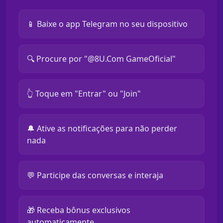
📱 Baixe o app Telegram no seu dispositivo
🔍 Procure por "@8U.Com GameOficial"
👆 Toque em "Entrar" ou "Join"
🔔 Ative as notificações para não perder
nada
💬 Participe das conversas e interaja
🎁 Receba bônus exclusivos
automaticamente