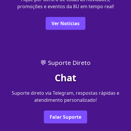
promoções e eventos da 8U em tempo real!
Ver Notícias
💬 Suporte Direto
Chat
Suporte direto via Telegram, respostas rápidas e
atendimento personalizado!
Falar Suporte