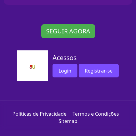
SEGUIR AGORA
Acessos
Login
Registrar-se
Políticas de Privacidade
Termos e Condições
Sitemap