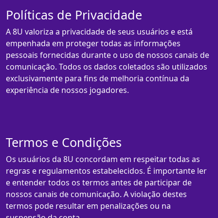
Políticas de Privacidade
A 8U valoriza a privacidade de seus usuários e está
empenhada em proteger todas as informações
pessoais fornecidas durante o uso de nossos canais de
comunicação. Todos os dados coletados são utilizados
exclusivamente para fins de melhoria contínua da
experiência de nossos jogadores.
Termos e Condições
Os usuários da 8U concordam em respeitar todas as
regras e regulamentos estabelecidos. É importante ler
e entender todos os termos antes de participar de
nossos canais de comunicação. A violação destes
termos pode resultar em penalizações ou na
suspensão da conta.