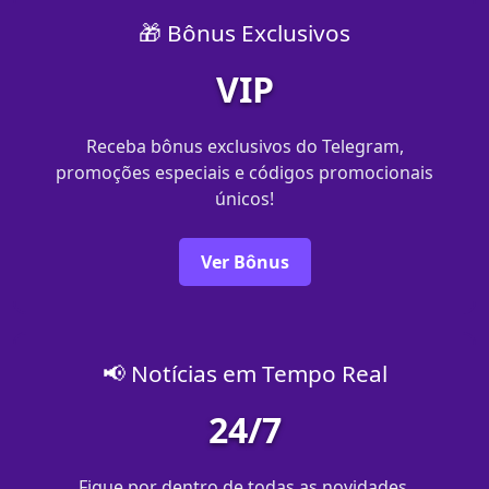
🎁 Bônus Exclusivos
VIP
Receba bônus exclusivos do Telegram,
promoções especiais e códigos promocionais
únicos!
Ver Bônus
📢 Notícias em Tempo Real
24/7
Fique por dentro de todas as novidades,