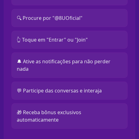
🔍 Procure por "@8UOficial"
👆 Toque em "Entrar" ou "Join"
🔔 Ative as notificações para não perder
nada
💬 Participe das conversas e interaja
🎁 Receba bônus exclusivos
automaticamente