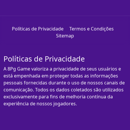
Políticas de Privacidade
Termos e Condições
Sitemap
Políticas de Privacidade
A 8Pg Game valoriza a privacidade de seus usuários e
está empenhada em proteger todas as informações
pessoais fornecidas durante o uso de nossos canais de
comunicação. Todos os dados coletados são utilizados
exclusivamente para fins de melhoria contínua da
experiência de nossos jogadores.