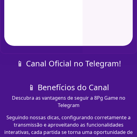
📱 Canal Oficial no Telegram!
📱 Benefícios do Canal
Descubra as vantagens de seguir a 8Pg Game no
Telegram
Seguindo nossas dicas, configurando corretamente a
transmissão e aproveitando as funcionalidades
interativas, cada partida se torna uma oportunidade de