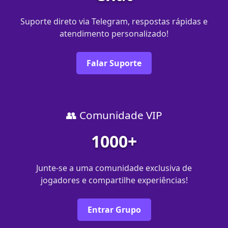
Suporte direto via Telegram, respostas rápidas e
atendimento personalizado!
Falar Suporte
👥 Comunidade VIP
1000+
Junte-se a uma comunidade exclusiva de
jogadores e compartilhe experiências!
Entrar Grupo