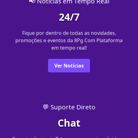
📢 Notícias em Tempo Real
24/7
Fique por dentro de todas as novidades,
promoções e eventos da 8Pg Com Plataforma
em tempo real!
Ver Notícias
💬 Suporte Direto
Chat