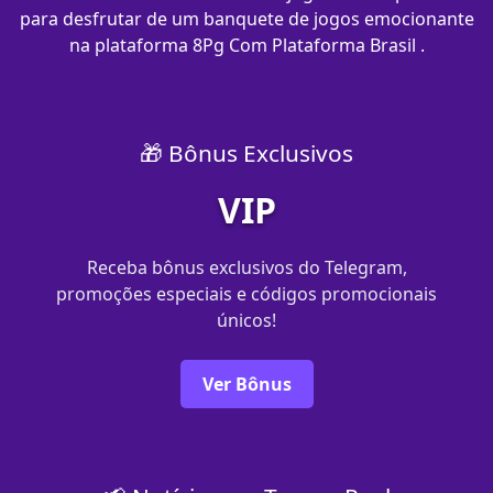
para desfrutar de um banquete de jogos emocionante
na plataforma 8Pg Com Plataforma Brasil .
🎁 Bônus Exclusivos
VIP
Receba bônus exclusivos do Telegram,
promoções especiais e códigos promocionais
únicos!
Ver Bônus