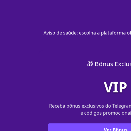
Aviso de saúde: escolha a plataforma ofi
🎁 Bônus Exclu
VIP
Receba bônus exclusivos do Telegra
e códigos promocionai
Ver Bônus