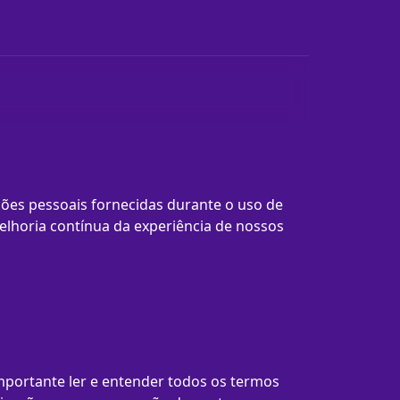
ções pessoais fornecidas durante o uso de
elhoria contínua da experiência de nossos
mportante ler e entender todos os termos