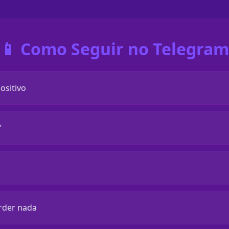
📱 Como Seguir no Telegram
ositivo
"
erder nada