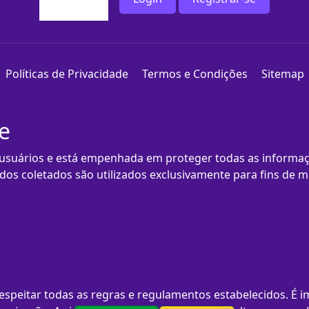
Políticas de Privacidade
Termos e Condições
Sitemap
de
s usuários e está empenhada em proteger todas as informa
os coletados são utilizados exclusivamente para fins de m
peitar todas as regras e regulamentos estabelecidos. É i