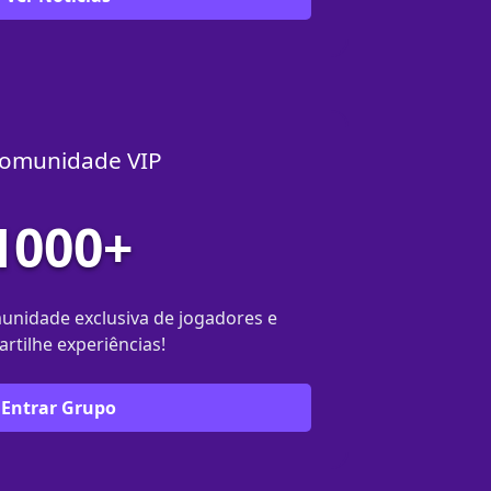
Comunidade VIP
1000+
unidade exclusiva de jogadores e
rtilhe experiências!
Entrar Grupo