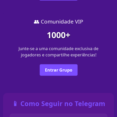
👥 Comunidade VIP
1000+
Junte-se a uma comunidade exclusiva de
jogadores e compartilhe experiências!
Entrar Grupo
📱 Como Seguir no Telegram