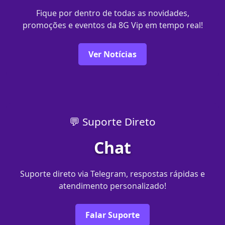
Fique por dentro de todas as novidades,
promoções e eventos da 8G Vip em tempo real!
Ver Notícias
💬 Suporte Direto
Chat
Suporte direto via Telegram, respostas rápidas e
atendimento personalizado!
Falar Suporte