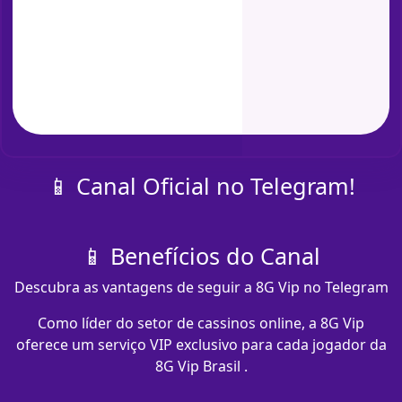
📱 Canal Oficial no Telegram!
📱 Benefícios do Canal
Descubra as vantagens de seguir a 8G Vip no Telegram
Como líder do setor de cassinos online, a 8G Vip
oferece um serviço VIP exclusivo para cada jogador da
8G Vip Brasil .