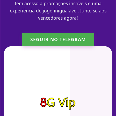
tem acesso a promoções incríveis e uma
experiência de jogo inigualável. Junte-se aos
vencedores agora!
SEGUIR NO TELEGRAM