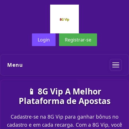
Login
Registrar-se
Menu
📱 8G Vip A Melhor
Plataforma de Apostas
Cadastre-se na 8G Vip para ganhar bônus no
cadastro e em cada recarga. Com a 8G Vip, você