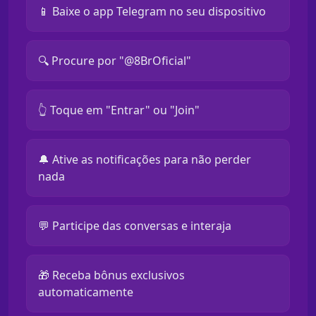
📱 Baixe o app Telegram no seu dispositivo
🔍 Procure por "@8BrOficial"
👆 Toque em "Entrar" ou "Join"
🔔 Ative as notificações para não perder
nada
💬 Participe das conversas e interaja
🎁 Receba bônus exclusivos
automaticamente