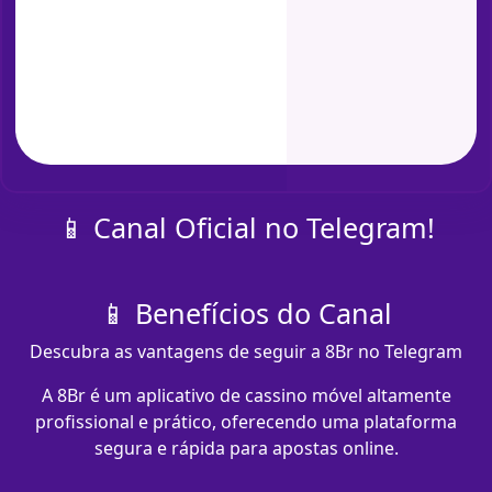
📱 Canal Oficial no Telegram!
📱 Benefícios do Canal
Descubra as vantagens de seguir a 8Br no Telegram
A 8Br é um aplicativo de cassino móvel altamente
profissional e prático, oferecendo uma plataforma
segura e rápida para apostas online.