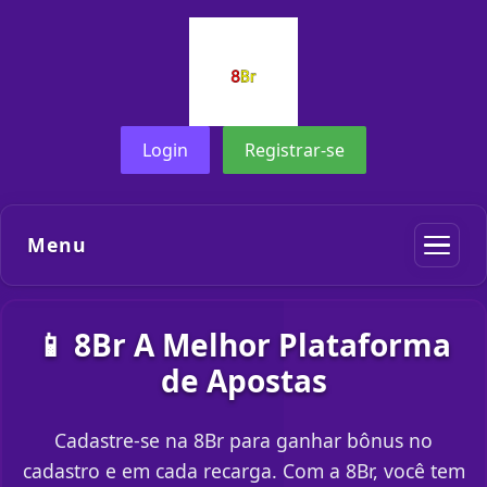
Login
Registrar-se
Menu
📱 8Br A Melhor Plataforma
de Apostas
Cadastre-se na 8Br para ganhar bônus no
cadastro e em cada recarga. Com a 8Br, você tem