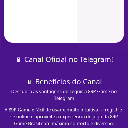
📱 Canal Oficial no Telegram!
📱 Benefícios do Canal
Descubra as vantagens de seguir a 89P Game no
Telegram
A 89P Game é fácil de usar e muito intuitiva — registre-
se online e aproveite a experiência de jogo da 89P
Game Brasil com máximo conforto e diversão.