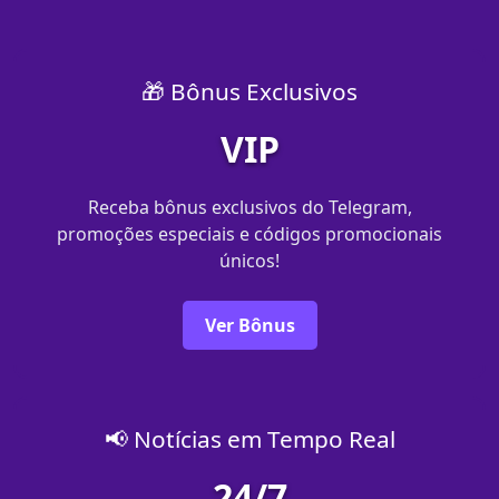
🎁 Bônus Exclusivos
VIP
Receba bônus exclusivos do Telegram,
promoções especiais e códigos promocionais
únicos!
Ver Bônus
📢 Notícias em Tempo Real
24/7