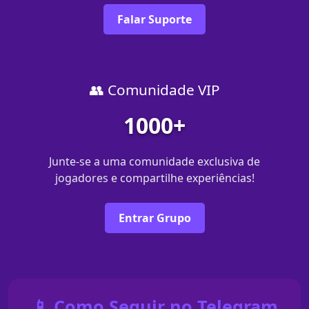
Falar Suporte
👥 Comunidade VIP
1000+
Junte-se a uma comunidade exclusiva de
jogadores e compartilhe experiências!
Entrar Grupo
📱 Como Seguir no Telegram