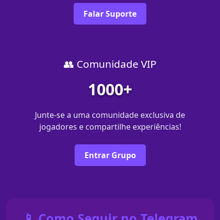
Falar Suporte
👥 Comunidade VIP
1000+
Junte-se a uma comunidade exclusiva de
jogadores e compartilhe experiências!
Entrar Grupo
📱 Como Seguir no Telegram