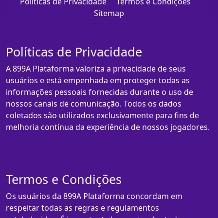
Políticas de Privacidade
Termos e Condições
Sitemap
Políticas de Privacidade
A 899A Plataforma valoriza a privacidade de seus
usuários e está empenhada em proteger todas as
informações pessoais fornecidas durante o uso de
nossos canais de comunicação. Todos os dados
coletados são utilizados exclusivamente para fins de
melhoria contínua da experiência de nossos jogadores.
Termos e Condições
Os usuários da 899A Plataforma concordam em
respeitar todas as regras e regulamentos