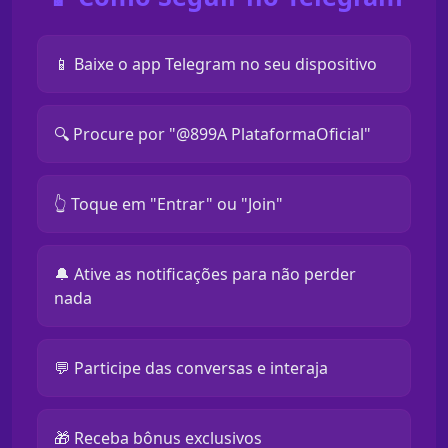
📱 Baixe o app Telegram no seu dispositivo
🔍 Procure por "@899A PlataformaOficial"
👆 Toque em "Entrar" ou "Join"
🔔 Ative as notificações para não perder
nada
💬 Participe das conversas e interaja
🎁 Receba bônus exclusivos