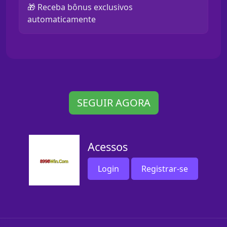
🎁 Receba bônus exclusivos
automaticamente
SEGUIR AGORA
Acessos
Login
Registrar-se