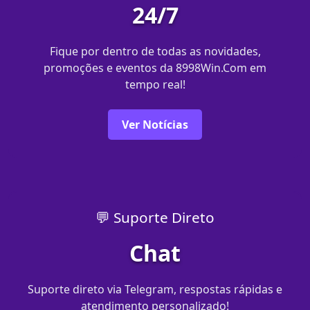
24/7
Fique por dentro de todas as novidades,
promoções e eventos da 8998Win.Com em
tempo real!
Ver Notícias
💬 Suporte Direto
Chat
Suporte direto via Telegram, respostas rápidas e
atendimento personalizado!