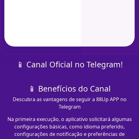
📱 Canal Oficial no Telegram!
📱 Benefícios do Canal
Descubra as vantagens de seguir a 88Up APP no
Telegram
Na primeira execução, o aplicativo solicitará algumas
configurações básicas, como idioma preferido,
configurações de notificação e preferências de