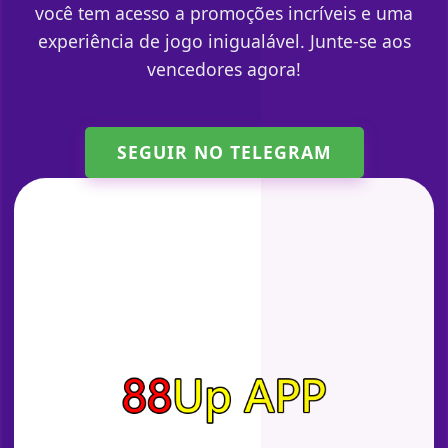
você tem acesso a promoções incríveis e uma
experiência de jogo inigualável. Junte-se aos
vencedores agora!
SEGUIR NO TELEGRAM