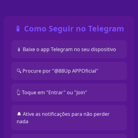
📱 Como Seguir no Telegram
📱 Baixe o app Telegram no seu dispositivo
🔍 Procure por "@88Up APPOficial"
👆 Toque em "Entrar" ou "Join"
🔔 Ative as notificações para não perder
nada