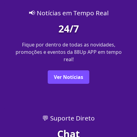
📢 Notícias em Tempo Real
24/7
Fique por dentro de todas as novidades,
promoções e eventos da 88Up APP em tempo
real!
Ver Notícias
💬 Suporte Direto
Chat