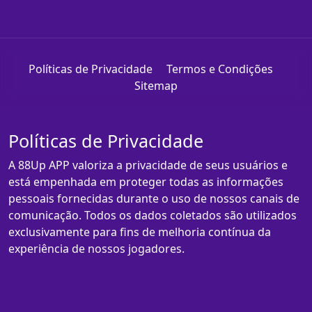
Políticas de Privacidade
Termos e Condições
Sitemap
Políticas de Privacidade
A 88Up APP valoriza a privacidade de seus usuários e
está empenhada em proteger todas as informações
pessoais fornecidas durante o uso de nossos canais de
comunicação. Todos os dados coletados são utilizados
exclusivamente para fins de melhoria contínua da
experiência de nossos jogadores.