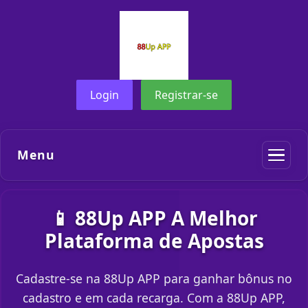
Login
Registrar-se
Menu
📱 88Up APP A Melhor
Plataforma de Apostas
Cadastre-se na 88Up APP para ganhar bônus no
cadastro e em cada recarga. Com a 88Up APP,