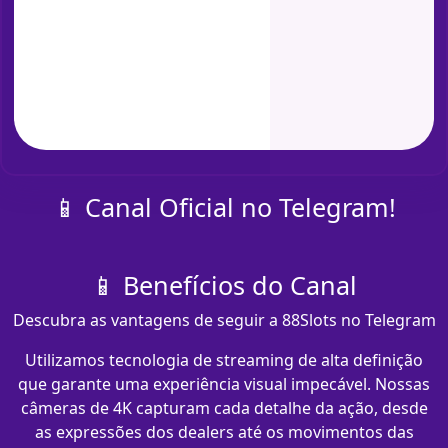
📱 Canal Oficial no Telegram!
📱 Benefícios do Canal
Descubra as vantagens de seguir a 88Slots no Telegram
Utilizamos tecnologia de streaming de alta definição
que garante uma experiência visual impecável. Nossas
câmeras de 4K capturam cada detalhe da ação, desde
as expressões dos dealers até os movimentos das