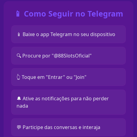
📱 Como Seguir no Telegram
📱 Baixe o app Telegram no seu dispositivo
🔍 Procure por "@88SlotsOficial"
👆 Toque em "Entrar" ou "Join"
🔔 Ative as notificações para não perder
nada
💬 Participe das conversas e interaja