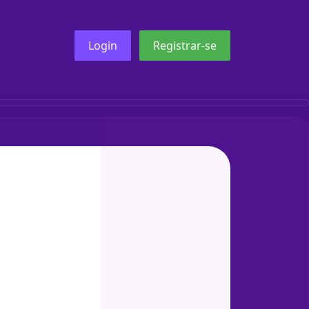
Login
Registrar-se