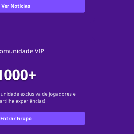
Ver Notícias
Comunidade VIP
1000+
unidade exclusiva de jogadores e
rtilhe experiências!
Entrar Grupo