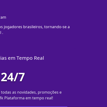
gram
s jogadores brasileiros, tornando-se a
 .
cias em Tempo Real
24/7
e todas as novidades, promoções e
k Plataforma em tempo real!