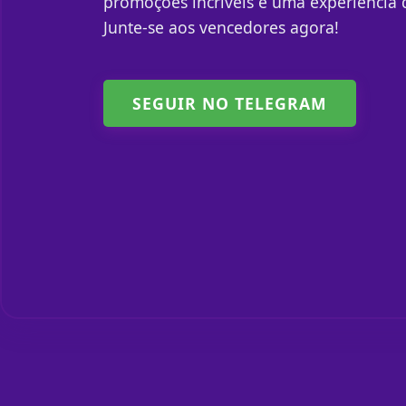
promoções incríveis e uma experiência d
Junte-se aos vencedores agora!
SEGUIR NO TELEGRAM