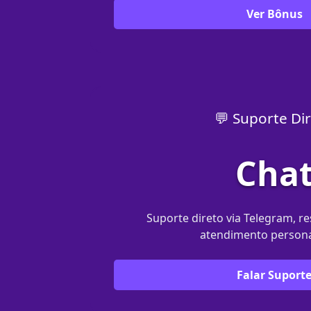
Ver Bônus
💬 Suporte Di
Cha
Suporte direto via Telegram, r
atendimento persona
Falar Suport