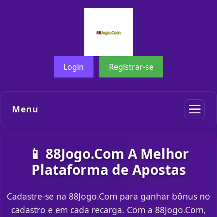
Login
Registrar-se
Menu
📱 88Jogo.Com A Melhor
Plataforma de Apostas
Cadastre-se na 88Jogo.Com para ganhar bônus no
cadastro e em cada recarga. Com a 88Jogo.Com,