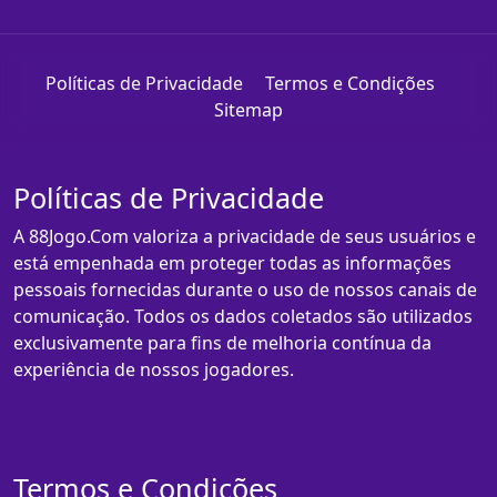
Políticas de Privacidade
Termos e Condições
Sitemap
Políticas de Privacidade
A 88Jogo.Com valoriza a privacidade de seus usuários e
está empenhada em proteger todas as informações
pessoais fornecidas durante o uso de nossos canais de
comunicação. Todos os dados coletados são utilizados
exclusivamente para fins de melhoria contínua da
experiência de nossos jogadores.
Termos e Condições