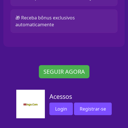
🎁 Receba bônus exclusivos
automaticamente
SEGUIR AGORA
Acessos
Login
Registrar-se