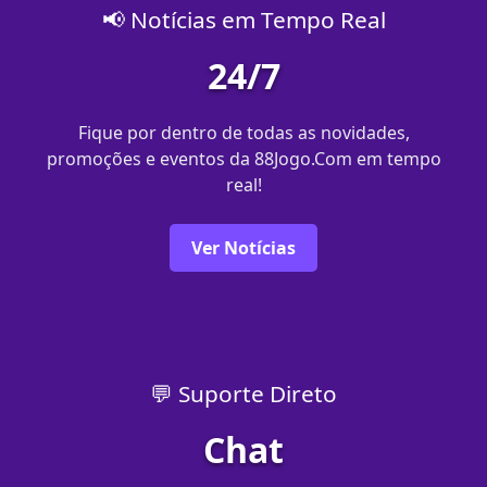
📢 Notícias em Tempo Real
24/7
Fique por dentro de todas as novidades,
promoções e eventos da 88Jogo.Com em tempo
real!
Ver Notícias
💬 Suporte Direto
Chat