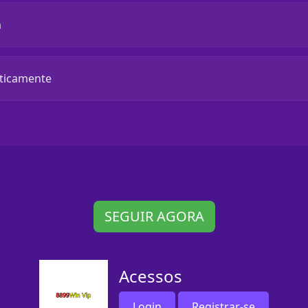
a
aticamente
SEGUIR AGORA
Acessos
Login
Registrar-se