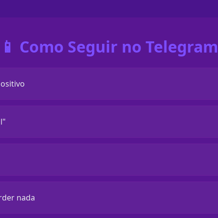
📱 Como Seguir no Telegram
ositivo
l"
erder nada