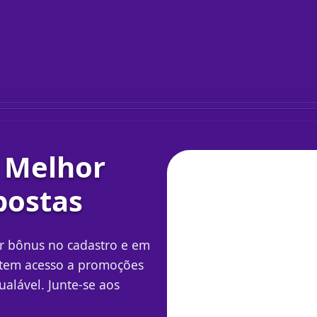
A Melhor
postas
r bônus no cadastro e em
 tem acesso a promoções
ualável. Junte-se aos