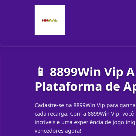
📱 8899Win Vip 
Plataforma de A
Cadastre-se na 8899Win Vip para ganha
cada recarga. Com a 8899Win Vip, você
incríveis e uma experiência de jogo inig
vencedores agora!