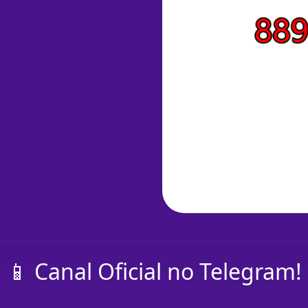
📱 Canal Oficial no Telegram!