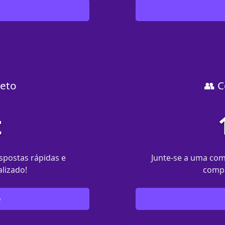
reto
👥 
t
espostas rápidas e
Junte-se a uma com
lizado!
compa
e