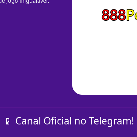
e jogo inigualável.
📱 Canal Oficial no Telegram!