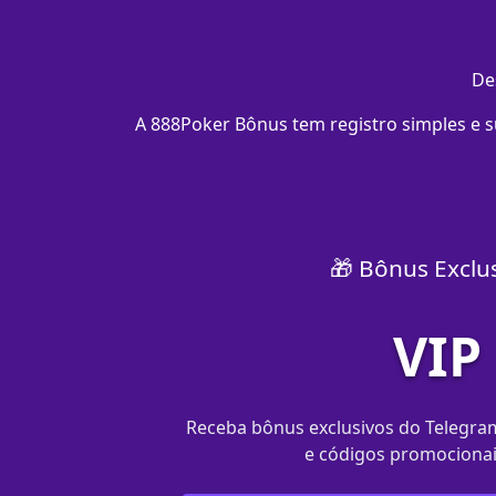
De
A 888Poker Bônus tem registro simples e 
🎁 Bônus Exclu
VIP
Receba bônus exclusivos do Telegra
e códigos promocionai