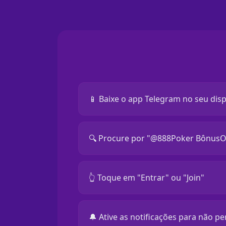
📱 Baixe o app Telegram no seu disp
🔍 Procure por "@888Poker BônusOf
👆 Toque em "Entrar" ou "Join"
🔔 Ative as notificações para não p