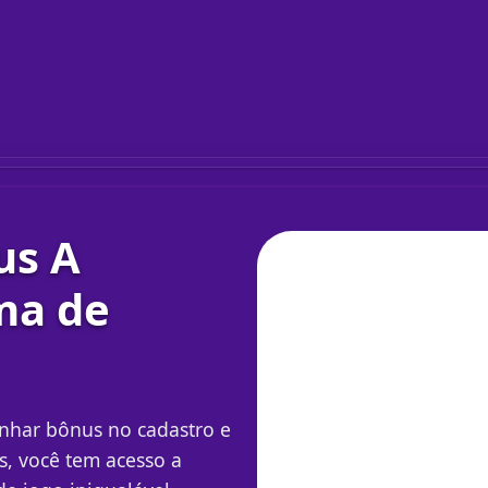
us A
ma de
nhar bônus no cadastro e
, você tem acesso a