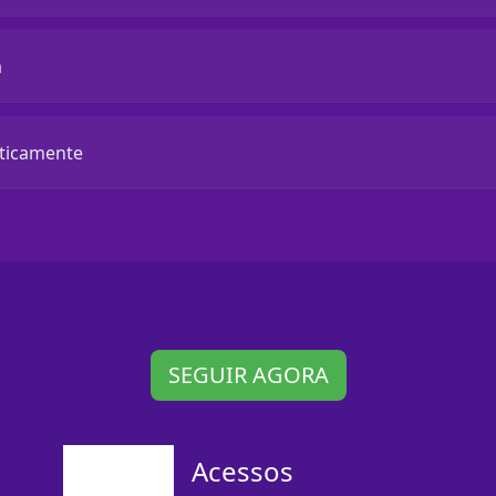
a
aticamente
SEGUIR AGORA
Acessos