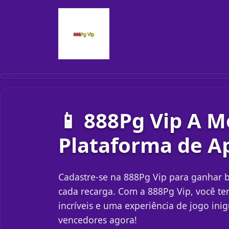
📱 888Pg Vip A M
Plataforma de A
Cadastre-se na 888Pg Vip para ganhar 
cada recarga. Com a 888Pg Vip, você t
incríveis e uma experiência de jogo inig
vencedores agora!