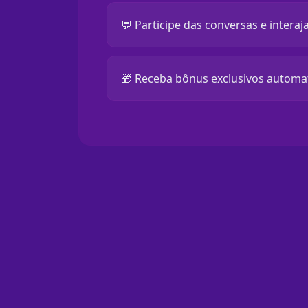
💬 Participe das conversas e interaj
🎁 Receba bônus exclusivos autom