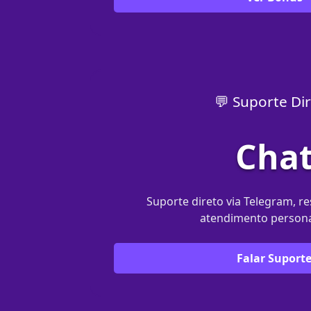
💬 Suporte Di
Cha
Suporte direto via Telegram, r
atendimento persona
Falar Suport