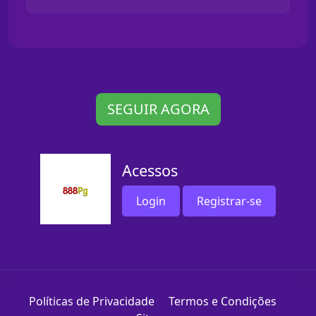
SEGUIR AGORA
Acessos
Login
Registrar-se
Políticas de Privacidade
Termos e Condições