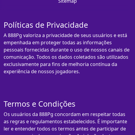
Sitemap
Políticas de Privacidade
A 888Pg valoriza a privacidade de seus usuários e está
empenhada em proteger todas as informações
pessoais fornecidas durante o uso de nossos canais de
comunicação. Todos os dados coletados são utilizados
exclusivamente para fins de melhoria contínua da
experiência de nossos jogadores.
Termos e Condições
Os usuários da 888Pg concordam em respeitar todas
as regras e regulamentos estabelecidos. É importante
ler e entender todos os termos antes de participar de