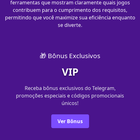
ferramentas que mostram claramente quais jogos
contribuem para o cumprimento dos requisitos,
permitindo que você maximize sua eficiência enquanto
se diverte.
🎁 Bônus Exclusivos
VIP
Receba bônus exclusivos do Telegram,
promoções especiais e códigos promocionais
únicos!
Ver Bônus