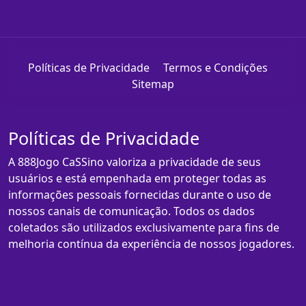
Políticas de Privacidade
Termos e Condições
Sitemap
Políticas de Privacidade
A 888Jogo CaSSino valoriza a privacidade de seus
usuários e está empenhada em proteger todas as
informações pessoais fornecidas durante o uso de
nossos canais de comunicação. Todos os dados
coletados são utilizados exclusivamente para fins de
melhoria contínua da experiência de nossos jogadores.