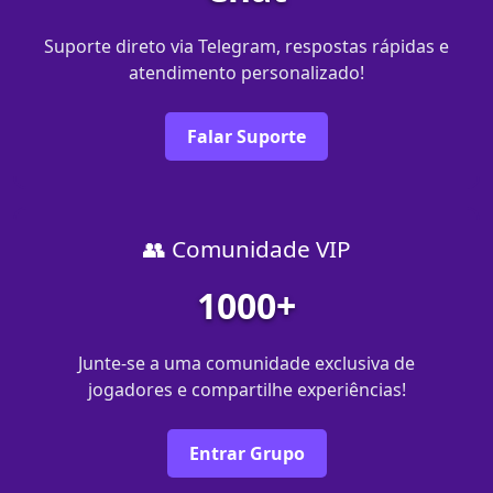
Suporte direto via Telegram, respostas rápidas e
atendimento personalizado!
Falar Suporte
👥 Comunidade VIP
1000+
Junte-se a uma comunidade exclusiva de
jogadores e compartilhe experiências!
Entrar Grupo