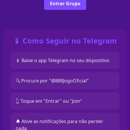
Entrar Grupo
📱 Como Seguir no Telegram
📱 Baixe o app Telegram no seu dispositivo
🔍 Procure por "@888JogoOficial"
👆 Toque em "Entrar" ou "Join"
🔔 Ative as notificações para não perder
nada