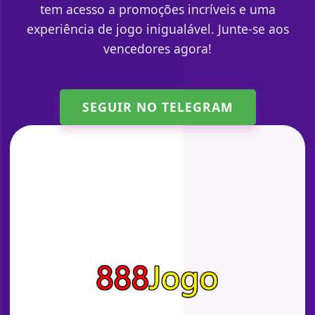
tem acesso a promoções incríveis e uma
experiência de jogo inigualável. Junte-se aos
vencedores agora!
SEGUIR NO TELEGRAM