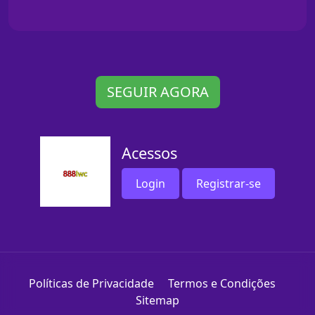
SEGUIR AGORA
Acessos
Login
Registrar-se
Políticas de Privacidade
Termos e Condições
Sitemap