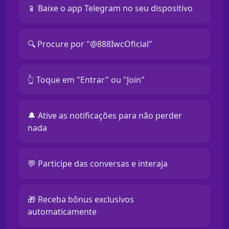
📱 Baixe o app Telegram no seu dispositivo
🔍 Procure por "@888IwcOficial"
👆 Toque em "Entrar" ou "Join"
🔔 Ative as notificações para não perder
nada
💬 Participe das conversas e interaja
🎁 Receba bônus exclusivos
automaticamente