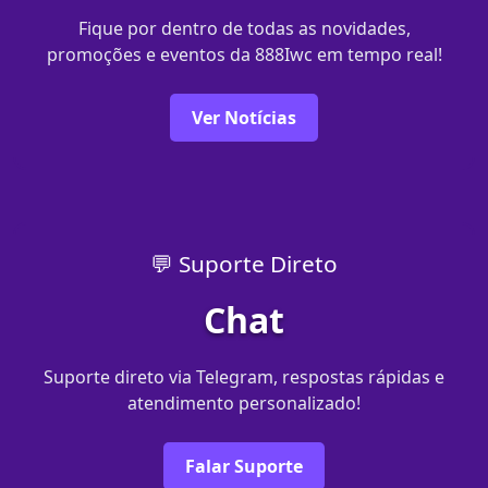
Fique por dentro de todas as novidades,
promoções e eventos da 888Iwc em tempo real!
Ver Notícias
💬 Suporte Direto
Chat
Suporte direto via Telegram, respostas rápidas e
atendimento personalizado!
Falar Suporte