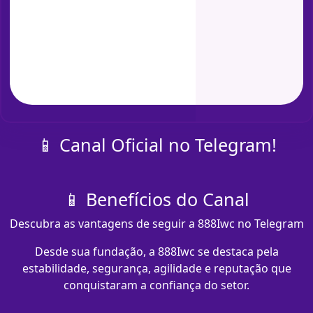
📱 Canal Oficial no Telegram!
📱 Benefícios do Canal
Descubra as vantagens de seguir a 888Iwc no Telegram
Desde sua fundação, a 888Iwc se destaca pela
estabilidade, segurança, agilidade e reputação que
conquistaram a confiança do setor.