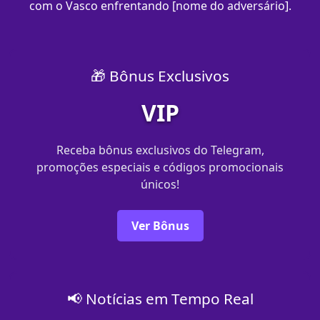
com o Vasco enfrentando [nome do adversário].
🎁 Bônus Exclusivos
VIP
Receba bônus exclusivos do Telegram,
promoções especiais e códigos promocionais
únicos!
Ver Bônus
📢 Notícias em Tempo Real