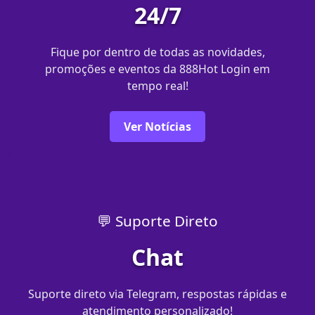
24/7
Fique por dentro de todas as novidades,
promoções e eventos da 888Hot Login em
tempo real!
Ver Notícias
💬 Suporte Direto
Chat
Suporte direto via Telegram, respostas rápidas e
atendimento personalizado!