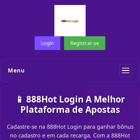
Login
Registrar-se
Menu
📱 888Hot Login A Melhor
Plataforma de Apostas
Cadastre-se na 888Hot Login para ganhar bônus
no cadastro e em cada recarga. Com a 888Hot