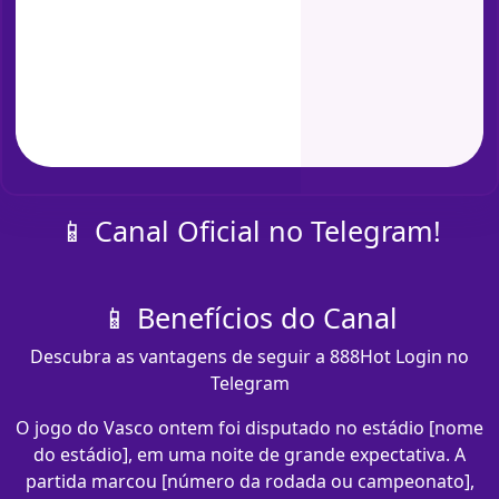
📱 Canal Oficial no Telegram!
📱 Benefícios do Canal
Descubra as vantagens de seguir a 888Hot Login no
Telegram
O jogo do Vasco ontem foi disputado no estádio [nome
do estádio], em uma noite de grande expectativa. A
partida marcou [número da rodada ou campeonato],