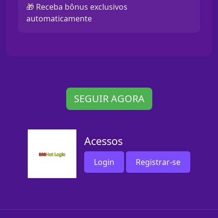
🎁 Receba bônus exclusivos
automaticamente
SEGUIR AGORA
Acessos
Login
Registrar-se