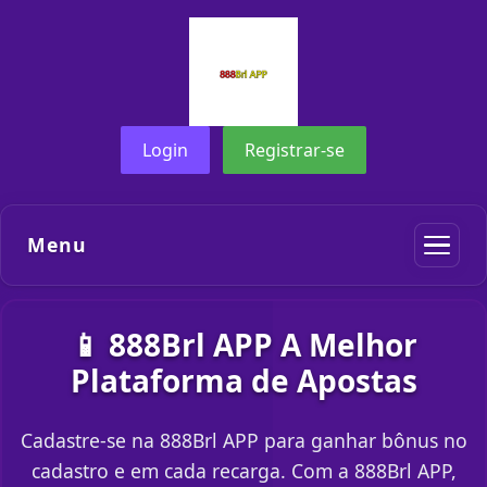
Login
Registrar-se
Menu
📱 888Brl APP A Melhor
Plataforma de Apostas
Cadastre-se na 888Brl APP para ganhar bônus no
cadastro e em cada recarga. Com a 888Brl APP,