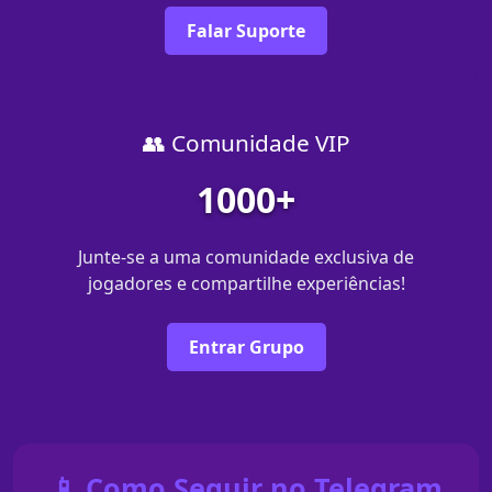
Falar Suporte
👥 Comunidade VIP
1000+
Junte-se a uma comunidade exclusiva de
jogadores e compartilhe experiências!
Entrar Grupo
📱 Como Seguir no Telegram