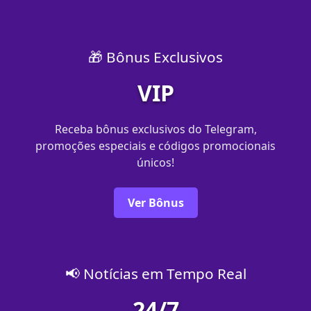
🎁 Bônus Exclusivos
VIP
Receba bônus exclusivos do Telegram,
promoções especiais e códigos promocionais
únicos!
Ver Bônus
📢 Notícias em Tempo Real
24/7