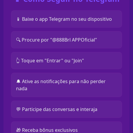
📱 Baixe o app Telegram no seu dispositivo
🔍 Procure por "@888Brl APPOficial"
👆 Toque em "Entrar" ou "Join"
🔔 Ative as notificações para não perder
nada
💬 Participe das conversas e interaja
🎁 Receba bônus exclusivos