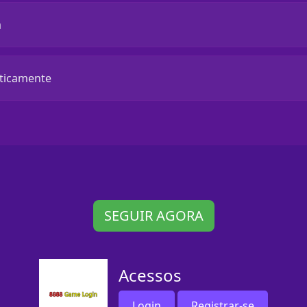
a
aticamente
SEGUIR AGORA
Acessos
Login
Registrar-se