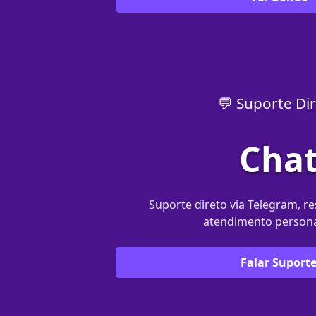
💬 Suporte Di
Cha
Suporte direto via Telegram, r
atendimento persona
Falar Suport