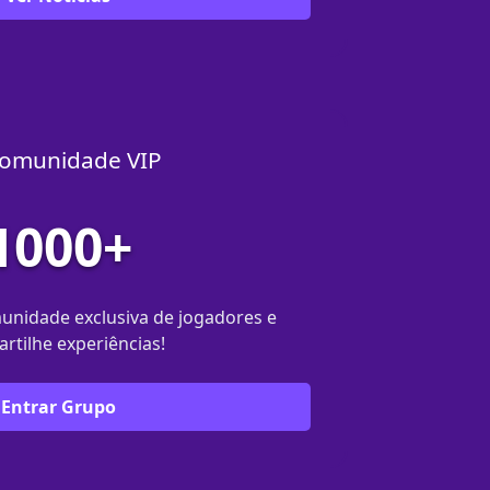
Comunidade VIP
1000+
unidade exclusiva de jogadores e
rtilhe experiências!
Entrar Grupo