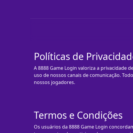
Políticas de Privacida
A 8888 Game Login valoriza a privacidade 
uso de nossos canais de comunicação. Todos
nossos jogadores.
Termos e Condições
Os usuários da 8888 Game Login concordam 