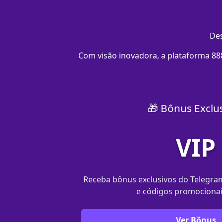
Des
Com visão inovadora, a plataforma 88
🎁 Bônus Exclu
VIP
Receba bônus exclusivos do Telegra
e códigos promocionai
Ver Bônus