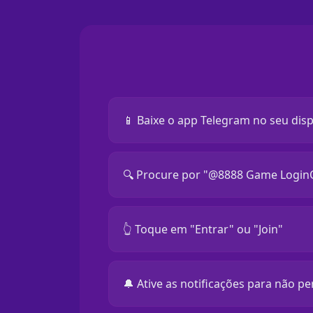
📱 Baixe o app Telegram no seu disp
🔍 Procure por "@8888 Game LoginO
👆 Toque em "Entrar" ou "Join"
🔔 Ative as notificações para não p