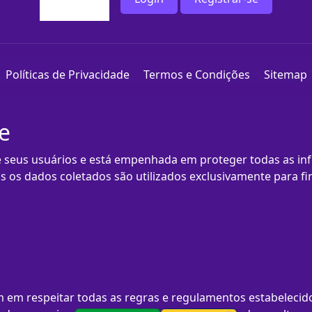
Políticas de Privacidade
Termos e Condições
Sitemap
de
de seus usuários e está empenhada em proteger todas as in
 os dados coletados são utilizados exclusivamente para fi
em respeitar todas as regras e regulamentos estabelecidos