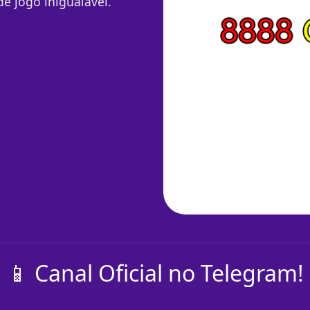
e jogo inigualável.
📱 Canal Oficial no Telegram!