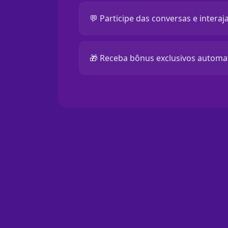
💬 Participe das conversas e interaj
🎁 Receba bônus exclusivos autom