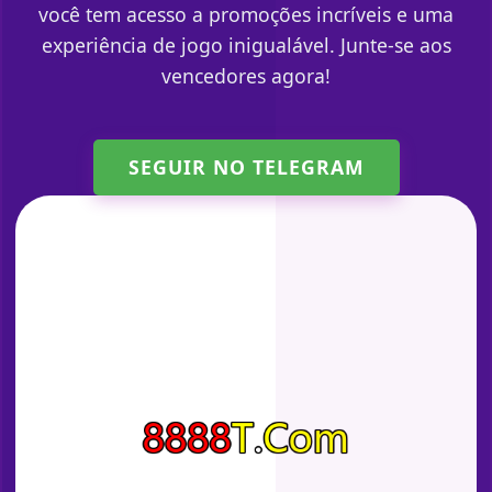
você tem acesso a promoções incríveis e uma
experiência de jogo inigualável. Junte-se aos
vencedores agora!
SEGUIR NO TELEGRAM