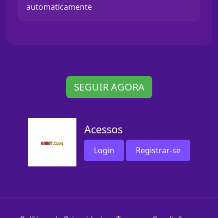
automaticamente
SEGUIR AGORA
Acessos
Login
Registrar-se