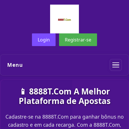
Login
Registrar-se
Menu
📱 8888T.Com A Melhor
Plataforma de Apostas
Cadastre-se na 8888T.Com para ganhar bônus no
cadastro e em cada recarga. Com a 8888T.Com,