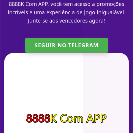
8888K Com APP, você tem acesso a promoções
incríveis e uma experiência de jogo inigualável.
Junte-se aos vencedores agora!
SEGUIR NO TELEGRAM