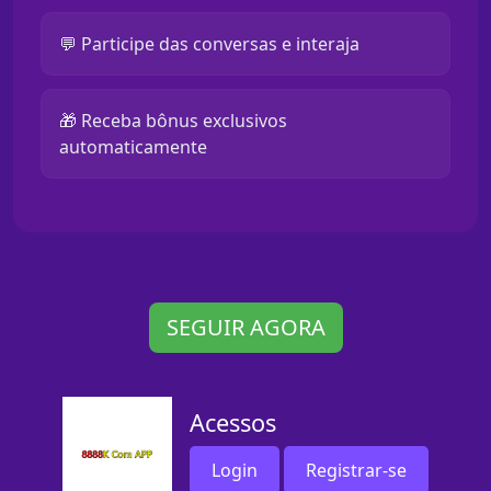
💬 Participe das conversas e interaja
🎁 Receba bônus exclusivos
automaticamente
SEGUIR AGORA
Acessos
Login
Registrar-se