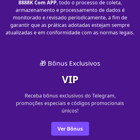
8888K Com APP
, todo o processo de coleta,
armazenamento e processamento de dados é
monitorado e revisado periodicamente, a fim de
garantir que as práticas adotadas estejam sempre
atualizadas e em conformidade com as normas legais.
🎁 Bônus Exclusivos
VIP
Receba bônus exclusivos do Telegram,
promoções especiais e códigos promocionais
únicos!
Ver Bônus