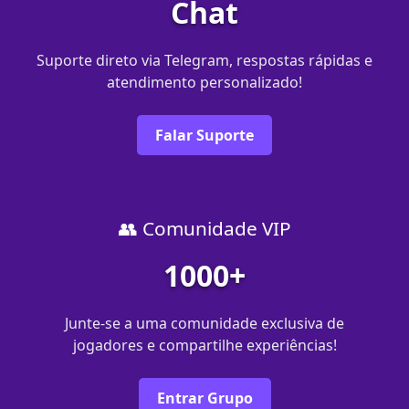
Chat
Suporte direto via Telegram, respostas rápidas e
atendimento personalizado!
Falar Suporte
👥 Comunidade VIP
1000+
Junte-se a uma comunidade exclusiva de
jogadores e compartilhe experiências!
Entrar Grupo