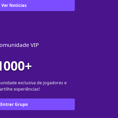
Ver Notícias
Comunidade VIP
1000+
unidade exclusiva de jogadores e
rtilhe experiências!
Entrar Grupo