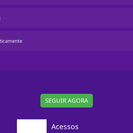
a
aticamente
SEGUIR AGORA
Acessos