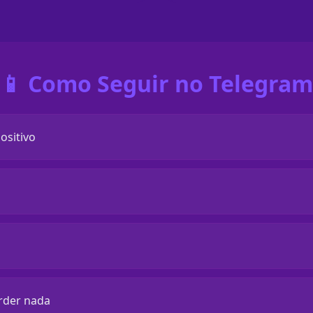
📱 Como Seguir no Telegram
ositivo
erder nada