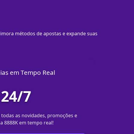
primora métodos de apostas e expande suas
cias em Tempo Real
24/7
e todas as novidades, promoções e
da 8888K em tempo real!