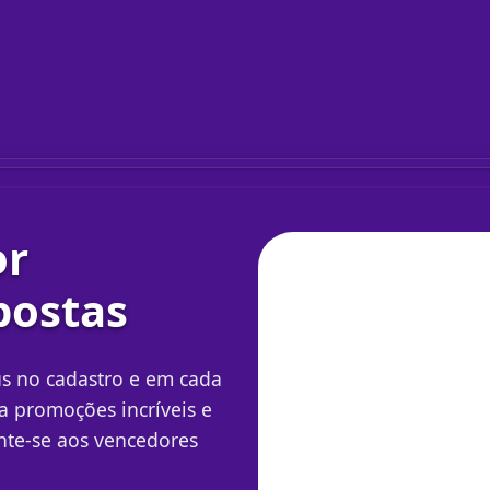
or
postas
s no cadastro e em cada
a promoções incríveis e
unte-se aos vencedores