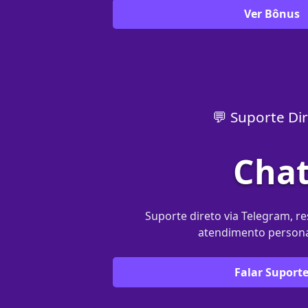
Ver Bônus
💬 Suporte Di
Cha
Suporte direto via Telegram, r
atendimento persona
Falar Suport