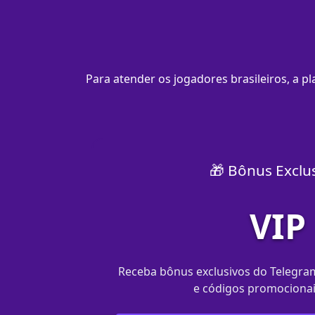
Para atender os jogadores brasileiros, a
🎁 Bônus Exclu
VIP
Receba bônus exclusivos do Telegra
e códigos promocionai