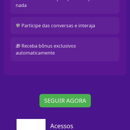
nada
💬 Participe das conversas e interaja
🎁 Receba bônus exclusivos
automaticamente
SEGUIR AGORA
Acessos