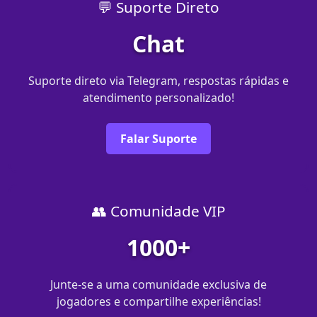
💬 Suporte Direto
Chat
Suporte direto via Telegram, respostas rápidas e
atendimento personalizado!
Falar Suporte
👥 Comunidade VIP
1000+
Junte-se a uma comunidade exclusiva de
jogadores e compartilhe experiências!