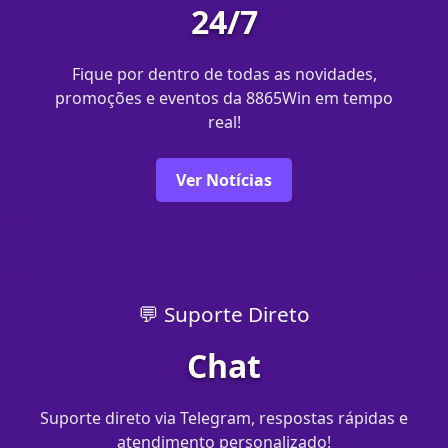
24/7
Fique por dentro de todas as novidades,
promoções e eventos da 8865Win em tempo
real!
Ver Notícias
💬 Suporte Direto
Chat
Suporte direto via Telegram, respostas rápidas e
atendimento personalizado!