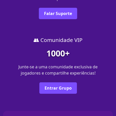
Falar Suporte
👥 Comunidade VIP
1000+
Junte-se a uma comunidade exclusiva de
jogadores e compartilhe experiências!
Entrar Grupo