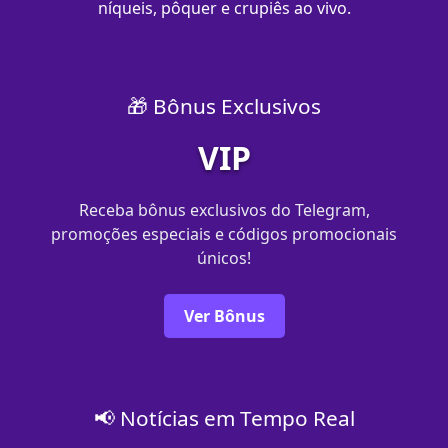
níqueis, pôquer e crupiês ao vivo.
🎁 Bônus Exclusivos
VIP
Receba bônus exclusivos do Telegram,
promoções especiais e códigos promocionais
únicos!
Ver Bônus
📢 Notícias em Tempo Real