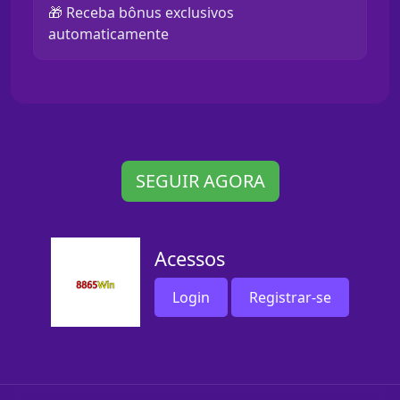
🎁 Receba bônus exclusivos
automaticamente
SEGUIR AGORA
Acessos
Login
Registrar-se