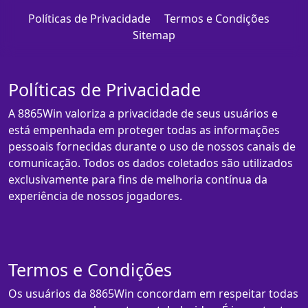
Políticas de Privacidade
Termos e Condições
Sitemap
Políticas de Privacidade
A 8865Win valoriza a privacidade de seus usuários e
está empenhada em proteger todas as informações
pessoais fornecidas durante o uso de nossos canais de
comunicação. Todos os dados coletados são utilizados
exclusivamente para fins de melhoria contínua da
experiência de nossos jogadores.
Termos e Condições
Os usuários da 8865Win concordam em respeitar todas