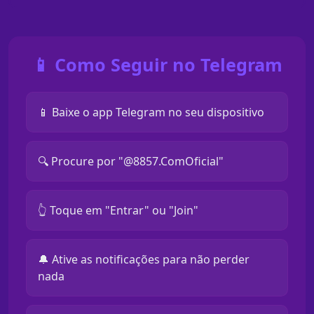
📱 Como Seguir no Telegram
📱 Baixe o app Telegram no seu dispositivo
🔍 Procure por "@8857.ComOficial"
👆 Toque em "Entrar" ou "Join"
🔔 Ative as notificações para não perder
nada