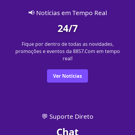
📢 Notícias em Tempo Real
24/7
Fique por dentro de todas as novidades,
promoções e eventos da 8857.Com em tempo
real!
Ver Notícias
💬 Suporte Direto
Chat