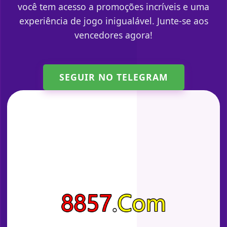
você tem acesso a promoções incríveis e uma
experiência de jogo inigualável. Junte-se aos
vencedores agora!
SEGUIR NO TELEGRAM