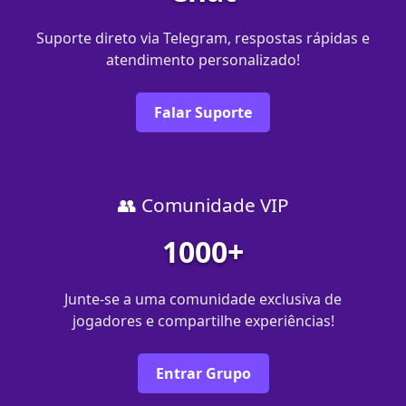
Suporte direto via Telegram, respostas rápidas e
atendimento personalizado!
Falar Suporte
👥 Comunidade VIP
1000+
Junte-se a uma comunidade exclusiva de
jogadores e compartilhe experiências!
Entrar Grupo