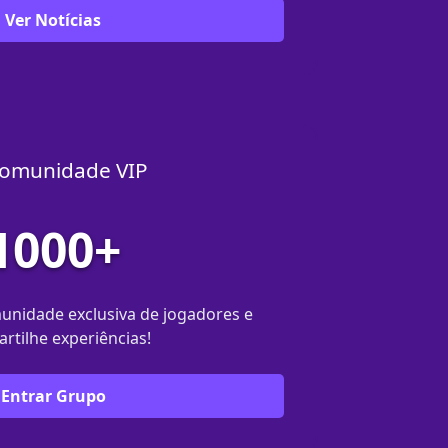
Ver Notícias
Comunidade VIP
1000+
unidade exclusiva de jogadores e
rtilhe experiências!
Entrar Grupo