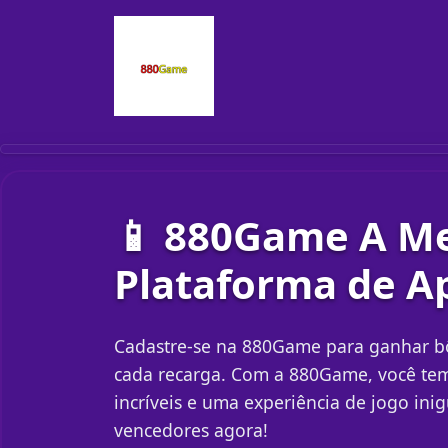
📱 880Game A M
Plataforma de A
Cadastre-se na 880Game para ganhar b
cada recarga. Com a 880Game, você te
incríveis e uma experiência de jogo inig
vencedores agora!