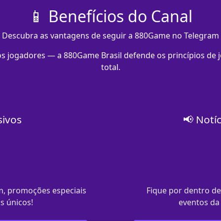
📱 Benefícios do Canal
Descubra as vantagens de seguir a 880Game no Telegram
 jogadores — a 880Game Brasil defende os princípios de j
total.
sivos
📢 Notí
m, promoções especiais
Fique por dentro d
s únicos!
eventos da