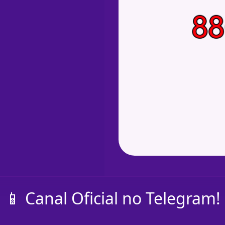
📱 Canal Oficial no Telegram!