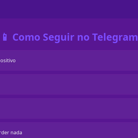
📱 Como Seguir no Telegram
ositivo
erder nada