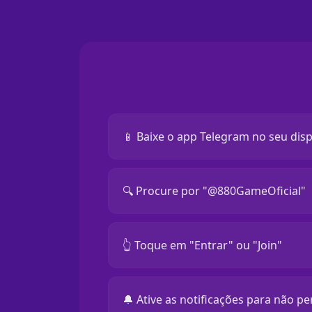
📱 Baixe o app Telegram no seu disp
🔍 Procure por "@880GameOficial"
👆 Toque em "Entrar" ou "Join"
🔔 Ative as notificações para não p