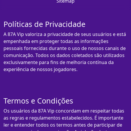
Sitemap
Políticas de Privacidade
A 87A Vip valoriza a privacidade de seus usuários e está
empenhada em proteger todas as informações
pessoais fornecidas durante o uso de nossos canais de
comunicação. Todos os dados coletados são utilizados
exclusivamente para fins de melhoria contínua da
experiência de nossos jogadores.
Termos e Condições
Os usuários da 87A Vip concordam em respeitar todas
as regras e regulamentos estabelecidos. É importante
ler e entender todos os termos antes de participar de