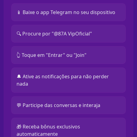
📱 Baixe o app Telegram no seu dispositivo
🔍 Procure por "@87A VipOficial"
👆 Toque em "Entrar" ou "Join"
🔔 Ative as notificações para não perder
nada
💬 Participe das conversas e interaja
🎁 Receba bônus exclusivos
automaticamente