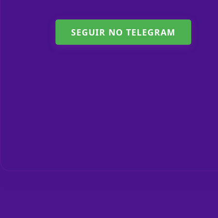
SEGUIR NO TELEGRAM