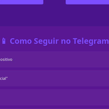
📱 Como Seguir no Telegram
ositivo
ial"