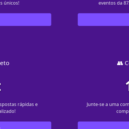
s únicos!
eventos da 87
reto
👥 
t
espostas rápidas e
Junte-se a uma com
lizado!
compa
e