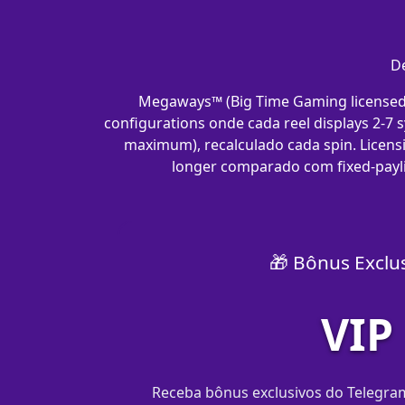
De
Megaways™ (Big Time Gaming licensed m
configurations onde cada reel displays 2-7
maximum), recalculado cada spin. Licens
longer comparado com fixed-payli
🎁 Bônus Exclu
VIP
Receba bônus exclusivos do Telegra