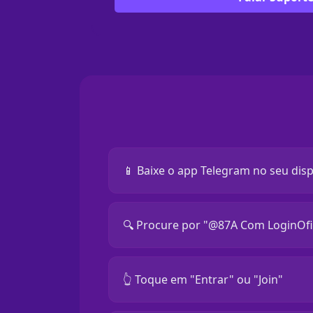
📱 Baixe o app Telegram no seu disp
🔍 Procure por "@87A Com LoginOfic
👆 Toque em "Entrar" ou "Join"