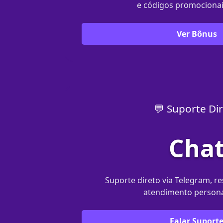
e códigos promocionai
Ver Bônus
💬 Suporte Di
Cha
Suporte direto via Telegram, r
atendimento persona
Falar Suport