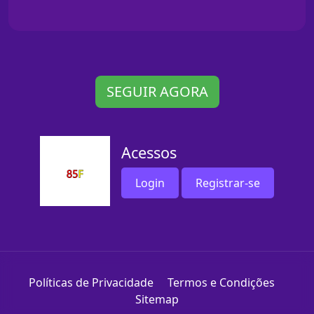
SEGUIR AGORA
Acessos
Login
Registrar-se
Políticas de Privacidade
Termos e Condições
Sitemap