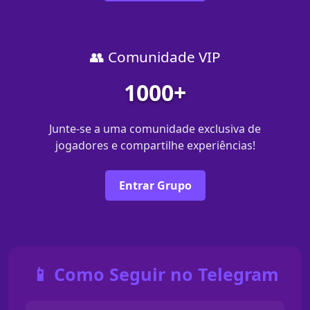
👥 Comunidade VIP
1000+
Junte-se a uma comunidade exclusiva de
jogadores e compartilhe experiências!
Entrar Grupo
📱 Como Seguir no Telegram