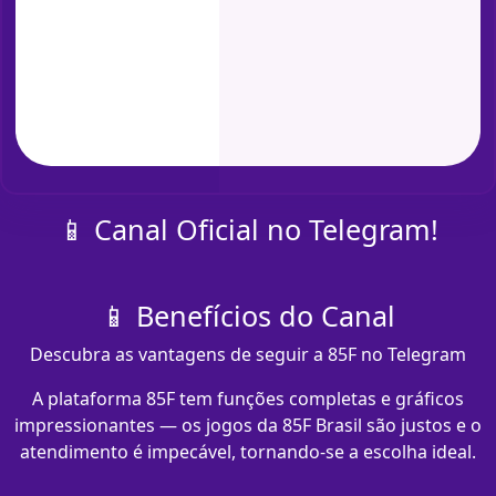
📱 Canal Oficial no Telegram!
📱 Benefícios do Canal
Descubra as vantagens de seguir a 85F no Telegram
A plataforma 85F tem funções completas e gráficos
impressionantes — os jogos da 85F Brasil são justos e o
atendimento é impecável, tornando-se a escolha ideal.