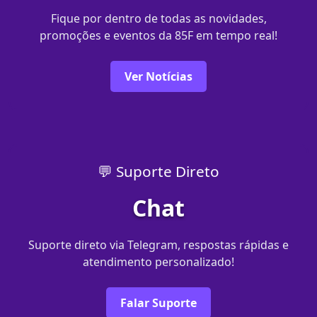
Fique por dentro de todas as novidades,
promoções e eventos da 85F em tempo real!
Ver Notícias
💬 Suporte Direto
Chat
Suporte direto via Telegram, respostas rápidas e
atendimento personalizado!
Falar Suporte